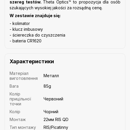
szereg testów.
Theta Optics™
to propozycja dla osób
szukających wysokiej jakości za rozsądną cenę.
W zestawie znajduje się:
- kolimator
- klucz imbusowy
- ściereczka do czyszczenia
- bateria CR1620
Характеристики
Матеріал
Металл
виготовлення
Вага
85g
Колір
прицільної
Червоний
точки
Колір
Чорний
Монтаж
22мм RIS QD
Тип монтажу
RIS/Picatinny