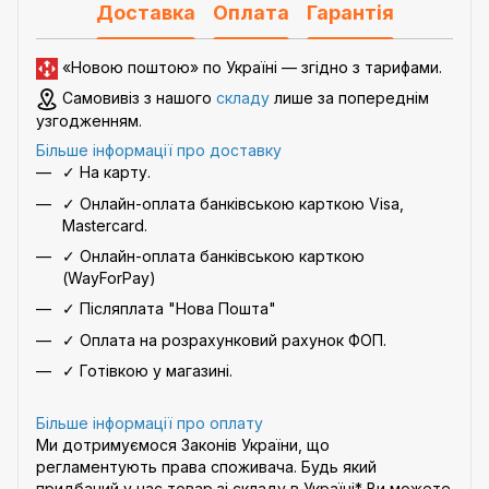
Доставка
Оплата
Гарантія
«Новою поштою» по Україні — згідно з
тарифами
.
Самовивіз з нашого
складу
лише за попереднім
узгодженням.
Більше інформації про доставку
✓ На карту.
✓ Онлайн-оплата банківською карткою Visa,
Mastercard.
✓ Онлайн-оплата банківською карткою
(WayForPay)
✓ Післяплата "Нова Пошта"
✓ Оплата на розрахунковий рахунок ФОП.
✓ Готівкою у магазині.
Більше інформації про оплату
Ми дотримуємося Законів України, що
регламентують права споживача. Будь який
придбаний у нас товар зі складу в Україні* Ви можете