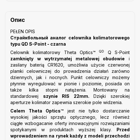
Опис
PEŁEN OPIS
Страйкбольный аналог celownika kolimatorowego
typu QD S-Point - czarna
QD
Celownik kolimatorowy Theta Optics™
Q S-Point
zamknięty w wytrzymałej metalowej obudowie
i
zasilany baterią CR1620, umożliwia użycie czerwonej
plamki celowniczej do prowadzenia działań zarówno
dziennych, jak i nocnych. Punkt celowniczy możemy
płynnie wyregulować w pionie i poziomie, posiada on
także kilka stopni natężenia. Montowany na
standardowej
szynie RIS 22mm.
Dzięki szerokiej
aperturze kolimator zapewnia szerokie pole widzenia.
Celem Theta Optics™
jest nie tylko dostarczanie
wysokiej jakości sprzętu optycznego, lecz również
ciągłe wzbogacanie oferty innowacyjnymi rozwiązaniami
spotykanymi w produktach wyższej klasy.
Przed
wprowadzeniem na rynek każdy z modeli przechodzi