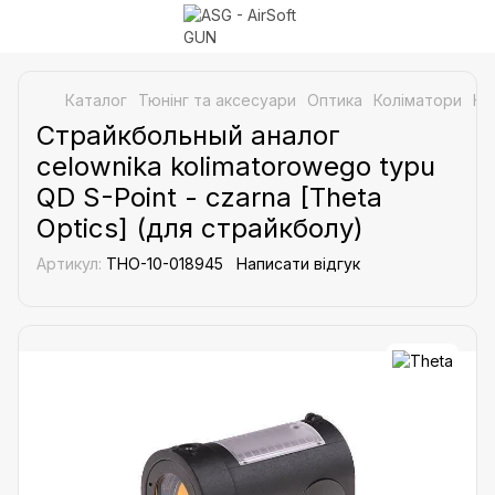
Каталог
Тюнінг та аксесуари
Оптика
Коліматори
Ко
Страйкбольный аналог
celownika kolimatorowego typu
QD S-Point - czarna [Theta
Optics] (для страйкболу)
Артикул:
THO-10-018945
Написати відгук