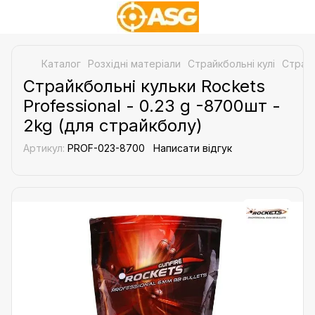
Каталог
Розхідні матеріали
Страйкбольні кулі
Страйк
Страйкбольні кульки Rockets
Professional - 0.23 g -8700шт -
2kg (для страйкболу)
Артикул:
PROF-023-8700
Написати відгук