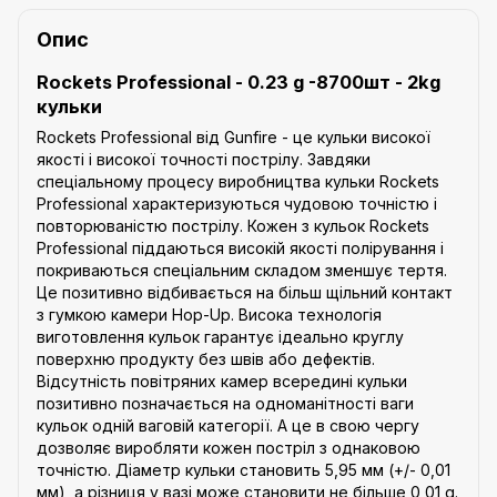
Опис
Rockets Professional - 0.23 g -8700шт - 2kg
кульки
Rockets Professional від Gunfire - це кульки високої
якості і високої точності пострілу. Завдяки
спеціальному процесу виробництва кульки Rockets
Professional характеризуються чудовою точністю і
повторюваністю пострілу. Кожен з кульок Rockets
Professional піддаються високій якості полірування і
покриваються спеціальним складом зменшує тертя.
Це позитивно відбивається на більш щільний контакт
з гумкою камери Hop-Up. Висока технологія
виготовлення кульок гарантує ідеально круглу
поверхню продукту без швів або дефектів.
Відсутність повітряних камер всередині кульки
позитивно позначається на одноманітності ваги
кульок одній ваговій категорії. А це в свою чергу
дозволяє виробляти кожен постріл з однаковою
точністю. Діаметр кульки становить 5,95 мм (+/- 0,01
мм), а різниця у вазі може становити не більше 0,01 g.