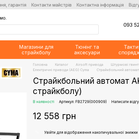
ня, гарантія
Контакти майстрів
Контактна інформація
Відг
мо.
093 52
Магазини для
Тюнінг та
Такти
страйкболу
аксесуари
споряд
Головна
Каталог
Airsoft привода
Штурмові гвинт
Електричні приводи (AEG) Cyma
Страйкбольний автомат 
Страйкбольний автомат A
страйкболу)
В наявності
Артикул: FB2729(000909)
Написати відгу
12 558 грн
%
Увійти
для відображення накопичувальної знижки