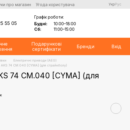
уки про магазин
Угода користувача
Укр
Рус
Графік роботи:
5 55 05
Будні:
10:00–18:00
Сб:
11:00–15:00
чне
Подарункові
Бренди
Вхід
ження
сертифікати
івки
Електричні приводи (AEG)
AKS 74 CM.040 [CYMA] (для страйкболу)
KS 74 CM.040 [CYMA] (для
к