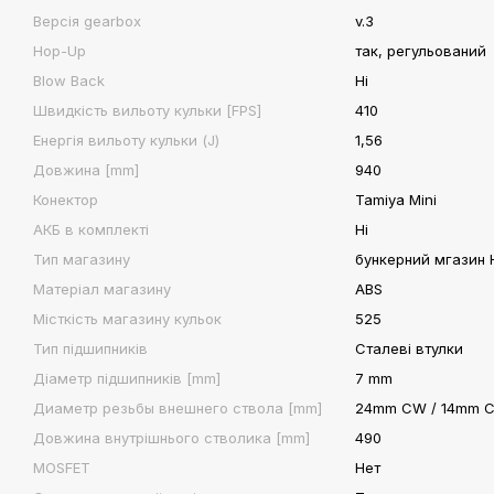
Версія gearbox
v.3
Hop-Up
так, регульований
Blow Back
Ні
Швидкість вильоту кульки [FPS]
410
Енергія вильоту кульки (J)
1,56
Довжина [mm]
940
Конектор
Tamiya Mini
АКБ в комплекті
Ні
Тип магазину
бункерний мгазин 
Матеріал магазину
ABS
Місткість магазину кульок
525
Тип підшипників
Сталеві втулки
Діаметр підшипників [mm]
7 mm
Диаметр резьбы внешнего ствола [mm]
24mm CW / 14mm 
Довжина внутрішнього стволика [mm]
490
MOSFET
Нет