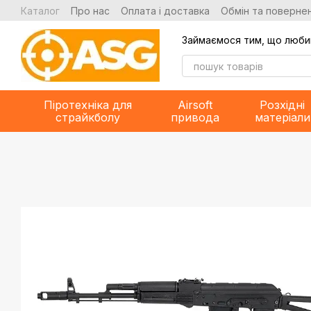
Перейти до основного контенту
Каталог
Про нас
Оплата і доставка
Обмін та повернен
Займаємося тим, що люби
Піротехніка для
Airsoft
Розхідні
страйкболу
привода
матеріали