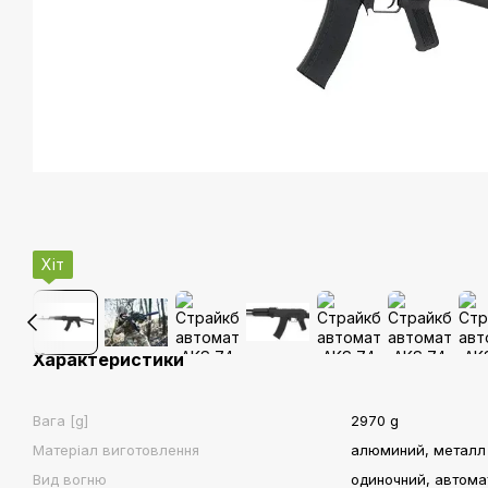
Хіт
Характеристики
Вага [g]
2970 g
Матеріал виготовлення
алюминий, металл
Вид вогню
одиночний, автома