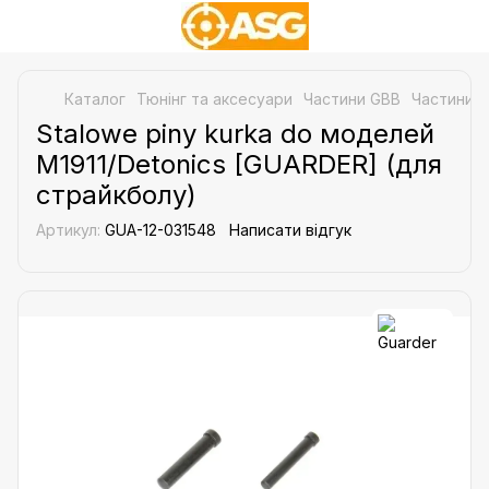
Каталог
Тюнінг та аксесуари
Частини GBB
Частини д
Stalowe piny kurka do моделей
M1911/Detonics [GUARDER] (для
страйкболу)
Артикул:
GUA-12-031548
Написати відгук