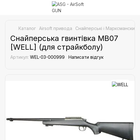
Каталог
Airsoft привода
Снайперські і Марксманские 
Снайперська гвинтівка MB07
[WELL] (для страйкболу)
Артикул:
WEL-03-000999
Написати відгук