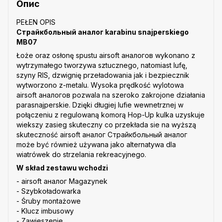
Опис
PEŁEN OPIS
Страйкбольный аналог karabinu snajperskiego
MB07
Łoże oraz osłonę spustu airsoft аналогов wykonano z
wytrzymałego tworzywa sztucznego, natomiast lufę,
szyny RIS, dzwignię przeładowania jak i bezpiecznik
wytworzono z-metalu. Wysoka prędkość wylotowa
airsoft аналогов pozwala na szeroko zakrojone działania
parasnajperskie. Dzięki długiej lufie wewnetrznej w
połączeniu z regulowaną komorą Hop-Up kulka uzyskuje
wiekszy zasieg skuteczny co przekłada sie na wyższą
skuteczność airsoft аналог Страйкбольный аналог
może być również używana jako alternatywa dla
wiatrówek do strzelania rekreacyjnego.
W skład zestawu wchodzi
- airsoft аналог Magazynek
- Szybkoładowarka
- Śruby montażowe
- Klucz imbusowy
- Zawieszenie