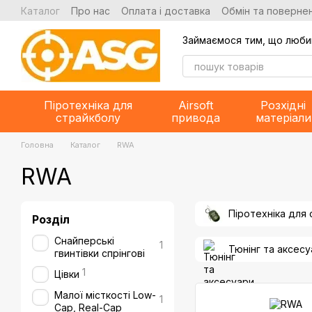
Перейти до основного контенту
Каталог
Про нас
Оплата і доставка
Обмін та повернен
Займаємося тим, що люби
Піротехніка для
Airsoft
Розхідні
страйкболу
привода
матеріали
Головна
Каталог
RWA
RWA
Піротехніка для
Розділ
Снайперські
1
Тюнінг та аксес
гвинтівки спрінгові
1
Цівки
Малої місткості Low-
1
Cap, Real-Cap