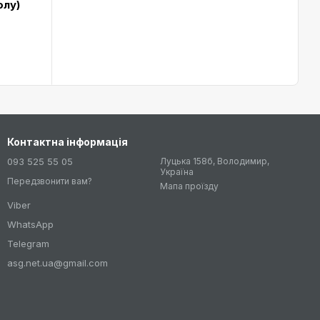
олу)
Контактна інформація
093 525 55 05
Луцька 158б, Володимир,
Україна
Передзвонити вам?
Мапа проїзду
Viber
WhatsApp
Telegram
asg.net.ua@gmail.com