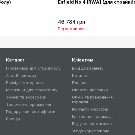
болу)
Enfield No.4 [RWA] (для страйкб
46 784 грн
Під замовлення
Каталог
Клієнтам
Піротехніка для страйкболу
Вхід до кабінету
Airsoft привода
Каталог
Розхідні матеріали
Про нас
Магазини для страйкболу
Оплата і доставка
Тюнінг та аксесуари
Обмін та повернення,
гарантія
Тактичне спорядження
Контакти майстрів
Подарункові сертифікати
Контактна інформація
Бренди
Відгуки про магазин
Угода користувача