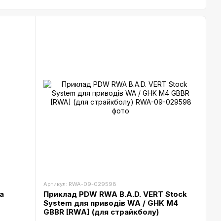
Артикул: RWA-09-029598
а
Приклад PDW RWA B.A.D. VERT Stock
System для приводів WA / GHK M4
GBBR [RWA] (для страйкболу)