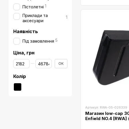
1
Пістолетні
Приклади та
1
аксесуари
Наявність
5
Під замовлення
Ціна, грн
Від Ціна, грн
До Ціна, грн
ОК
Колір
Артикул: RWA-05-026339
Магазин low-cap 3
Enfield NO.4 [RWA]