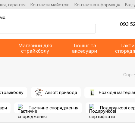
ня, гарантія
Контакти майстрів
Контактна інформація
Відг
мо.
093 52
Магазини для
Тюнінг та
Такти
страйкболу
аксесуари
споряд
Сорт
 страйкболу
Airsoft привода
Розхідні матеріа
уари
Тактичне спорядження
Подарункові се