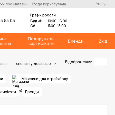
уки про магазин
Угода користувача
Укр
Рус
Графік роботи:
5 55 05
Будні:
10:00–18:00
Сб:
11:00–15:00
чне
Подарункові
Бренди
Вхід
ження
сертифікати
Відображення:
ування:
спочатку дешевше
ли
Магазини для страйкболу
ртифікати
Бренди