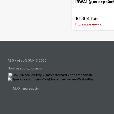
[RWA] (для страйк
16 364 грн
Під замовлення
ASG - Airsoft GUN © 2026
Приймаємо до оплати
Мобільна версія