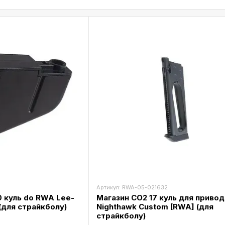
Артикул: RWA-05-021632
0 куль do RWA Lee-
Магазин CO2 17 куль для привод
 (для страйкболу)
Nighthawk Custom [RWA] (для
страйкболу)