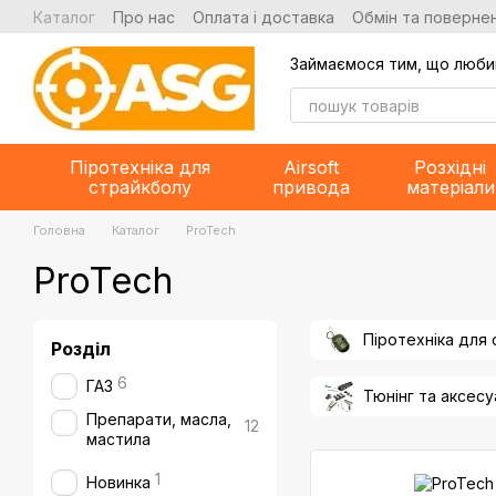
Перейти до основного контенту
Каталог
Про нас
Оплата і доставка
Обмін та повернен
Займаємося тим, що люби
Піротехніка для
Airsoft
Розхідні
страйкболу
привода
матеріали
Головна
Каталог
ProTech
ProTech
Піротехніка для
Розділ
6
ГАЗ
Тюнінг та аксес
Препарати, масла,
12
мастила
1
Новинка