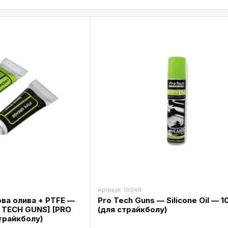
Артикул: 10349
ва олива + PTFE —
Pro Tech Guns — Silicone Oil — 1
O TECH GUNS] [PRO
(для страйкболу)
трайкболу)