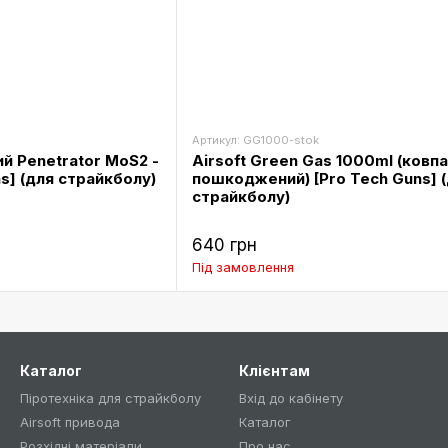
Артикул: GG1000-stok
й Penetrator MoS2 -
Airsoft Green Gas 1000ml (ковп
s] (для страйкболу)
пошкоджений) [Pro Tech Guns] 
страйкболу)
640 грн
Під замовлення
Каталог
Клієнтам
Піротехніка для страйкболу
Вхід до кабінету
Airsoft привода
Каталог
Розхідні матеріали
Про нас