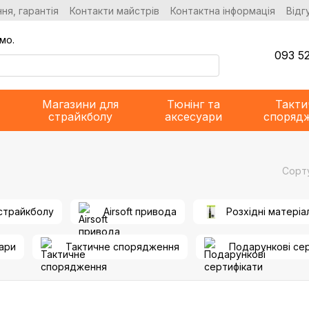
ня, гарантія
Контакти майстрів
Контактна інформація
Відг
мо.
093 52
Магазини для
Тюнінг та
Такти
страйкболу
аксесуари
споряд
Сорт
 страйкболу
Airsoft привода
Розхідні матеріа
уари
Тактичне спорядження
Подарункові се