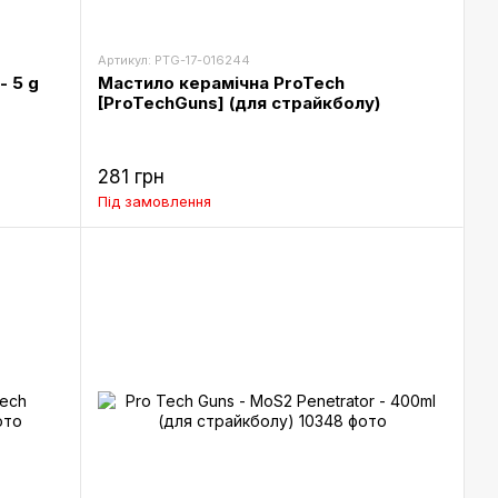
Артикул: PTG-17-016244
- 5 g
Мастило керамічна ProTech
[ProTechGuns] (для страйкболу)
281 грн
Під замовлення