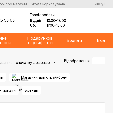
уки про магазин
Угода користувача
Укр
Рус
Графік роботи:
5 55 05
Будні:
10:00–18:00
Сб:
11:00–15:00
чне
Подарункові
Бренди
Вхід
ження
сертифікати
Відображення:
ування:
спочатку дешевше
ли
Магазини для страйкболу
ртифікати
Бренди