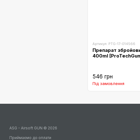
Артикул: PTG-17-014566
Препарат збройови
400ml [ProTechGun
546 грн
Під замовлення
ASG - Airsoft GUN © 2026
Приймаємо до оплати