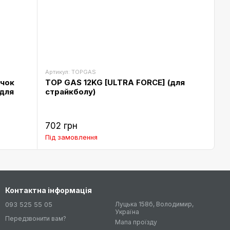
Артикул: TOPGAS
ачок
TOP GAS 12KG [ULTRA FORCE] (для
(для
страйкболу)
702 грн
Під замовлення
Контактна інформація
093 525 55 05
Луцька 158б, Володимир,
Україна
Передзвонити вам?
Мапа проїзду