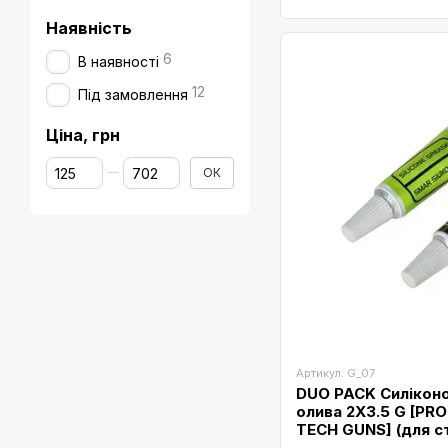
Наявність
6
В наявності
12
Під замовлення
Ціна, грн
Від Ціна, грн
До Ціна, грн
ОК
Артикул: G_07
DUO PACK Силіконо
олива 2X3.5 G [PR
TECH GUNS] (для с