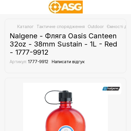
Каталог
Тактичне спорядження
Outdoor
Ємності дл
Nalgene - Фляга Oasis Canteen
32oz - 38mm Sustain - 1L - Red
- 1777-9912
Артикул:
1777-9912
Написати відгук