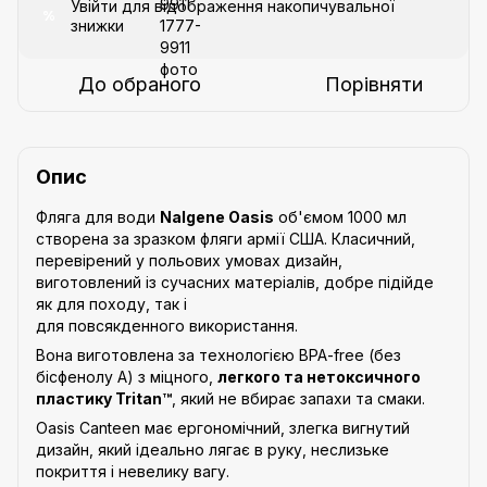
Увійти
для відображення накопичувальної
%
знижки
До обраного
Порівняти
Опис
Фляга для води
Nalgene Oasis
об'ємом 1000 мл
створена за зразком фляги армії США. Класичний,
перевірений у польових умовах дизайн,
виготовлений із сучасних матеріалів, добре підійде
як для походу, так і
для повсякденного використання.
Вона виготовлена за технологією BPA-free (без
бісфенолу А) з міцного,
легкого та нетоксичного
пластику Tritan™
, який не вбирає запахи та смаки.
Oasis Canteen має ергономічний, злегка вигнутий
дизайн, який ідеально лягає в руку, неслизьке
покриття і невелику вагу.