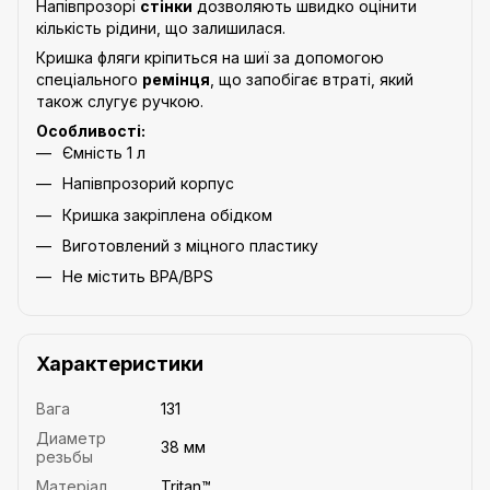
Напівпрозорі
стінки
дозволяють швидко оцінити
кількість рідини, що залишилася.
Кришка фляги кріпиться на шиї за допомогою
спеціального
ремінця
, що запобігає втраті, який
також слугує ручкою.
Особливості:
Ємність 1 л
Напівпрозорий корпус
Кришка закріплена обідком
Виготовлений з міцного пластику
Не містить BPA/BPS
Характеристики
Вага
131
Диаметр
38 мм
резьбы
Матеріал
Tritan™