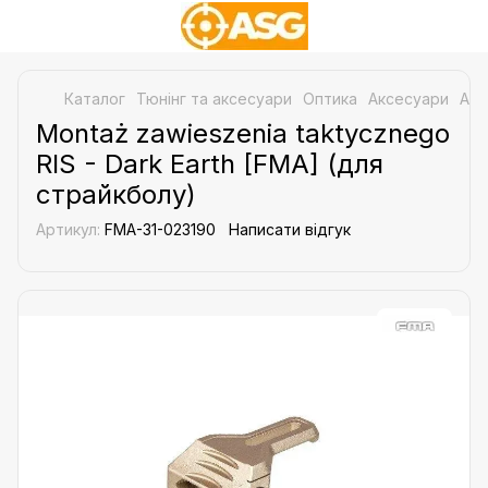
Каталог
Тюнінг та аксесуари
Оптика
Аксесуари
Акс
Montaż zawieszenia taktycznego
RIS - Dark Earth [FMA] (для
страйкболу)
Артикул:
FMA-31-023190
Написати відгук