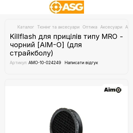
Каталог
Тюнінг та аксесуари
Оптика
Аксесуари
Акс
Killflash для прицілів типу MRO -
чорний [AIM-O] (для
страйкболу)
Артикул:
AMO-10-024249
Написати відгук