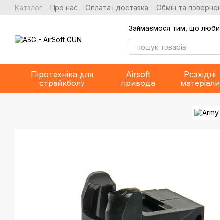
Перейти до основного контенту
Каталог
Про нас
Оплата і доставка
Обмін та повернен
Займаємося тим, що люби
Піротехніка для
Airsoft
Розхідні
страйкболу
привода
матеріали