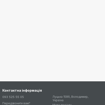
Контактна інформація
093 525 55 05
Луцька 158б, Володимир,
Україна
Передзвонити вам?
Мапа проїзду