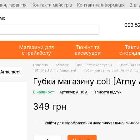
ня, гарантія
Контакти майстрів
Контактна інформація
Відг
мо.
093 52
Магазини для
Тюнінг та
Такти
страйкболу
аксесуари
споряд
Головна
Каталог
Тюнінг та аксесуари
Частини G
1911, MEU Army Armament
Губки магазину colt [Army Arma
Губки магазину colt [Army
В наявності
Артикул: A-169
Написати відгук
349 грн
%
Увійти
для відображення накопичувальної знижки