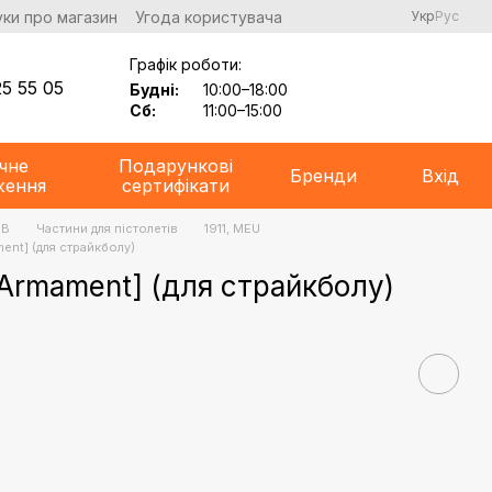
уки про магазин
Угода користувача
Укр
Рус
Графік роботи:
5 55 05
Будні:
10:00–18:00
Сб:
11:00–15:00
чне
Подарункові
Бренди
Вхід
ження
сертифікати
BB
Частини для пістолетів
1911, MEU
ment] (для страйкболу)
 Armament] (для страйкболу)