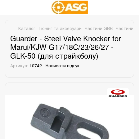
Каталог
Тюнінг та аксесуари
Частини GBB
Частини дл
Guarder - Steel Valve Knocker for
Marui/KJW G17/18C/23/26/27 -
GLK-50 (для страйкболу)
Артикул:
10742
Написати відгук