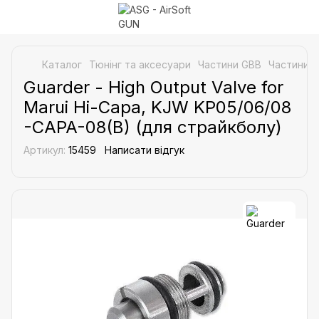
Каталог
Тюнінг та аксесуари
Частини GBB
Частини д
Guarder - High Output Valve for
Marui Hi-Capa, KJW KP05/06/08
-CAPA-08(B) (для страйкболу)
Артикул:
15459
Написати відгук