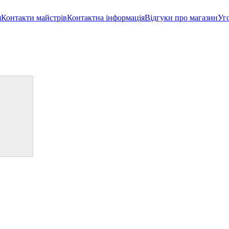
я
Контакти майстрів
Контактна інформація
Відгуки про магазин
Уг