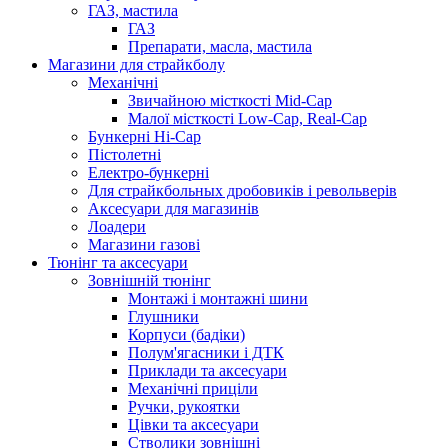
ГАЗ, мастила
ГАЗ
Препарати, масла, мастила
Магазини для страйкболу
Механічні
Звичайною місткості Mid-Cap
Малої місткості Low-Cap, Real-Cap
Бункерні Hi-Cap
Пістолетні
Електро-бункерні
Для страйкбольных дробовиків і револьверів
Аксесуари для магазинів
Лоадери
Магазини газові
Тюнінг та аксесуари
Зовнішній тюнінг
Монтажі і монтажні шини
Глушники
Корпуси (бадіки)
Полум'ягасники і ДТК
Приклади та аксесуари
Механічні приціли
Ручки, рукоятки
Цівки та аксесуари
Стволики зовнішні