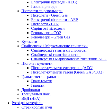
Електричні приводи (AEG)
Газові приводи
Пістолети та револьвери
Пістолети - Green Gas
Електричні пістолети - AEP
Пістолети - CO2
Спрінгові пістолети
Револьвери - CO2
Револьвери - Green Gas
Кулемети
Снайперські і Марксманские гвинтівки
Снайперські гвинтівки спрінгові
Снайперські гвинтівки газові
Снайперські і Марксманские гвинтівки AEG
Пістолет-кулемети
Пістолет-кулемети електричні (AEG)
Пістолет-кулемети газові (Green GAS/CO2)
Гранатомети і гранати
Гранатомети
Гранати
Дробовики
Тренувальні ножі
ВВД (HPA)
Розхідні матеріали
Страйкбольні кулі