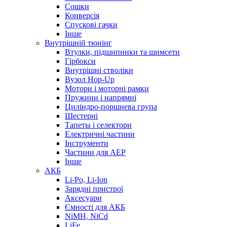
Сошки
Конверсія
Спускові гачки
Інше
Внутрішній тюнінг
Втулки, підшипники та шимсети
Гірбокси
Внутрішні стволіки
Вузол Hop-Up
Мотори і моторні рамки
Пружини і напрямні
Циліндро-поршнева група
Шестерні
Тапеты і селектори
Електричні частини
Інструменти
Частини для AEP
Інше
АКБ
Li-Po, Li-Ion
Зарядні пристрої
Аксесуари
Ємності для АКБ
NiMH, NiCd
LiFe