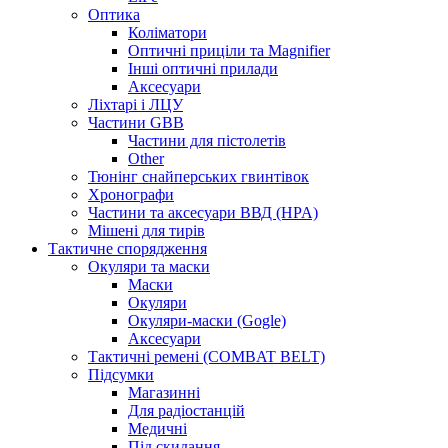
Оптика
Коліматори
Оптичні приціли та Magnifier
Інші оптичні прилади
Аксесуари
Ліхтарі і ЛЦУ
Частини GBB
Частини для пістолетів
Other
Тюнінг снайперських гвинтівок
Хронографи
Частини та аксесуари ВВД (HPA)
Мішені для тирів
Тактичне спорядження
Окуляри та маски
Маски
Окуляри
Окуляри-маски (Gogle)
Аксесуари
Тактичні ремені (COMBAT BELT)
Підсумки
Магазинні
Для радіостанцій
Медичні
Під скидання