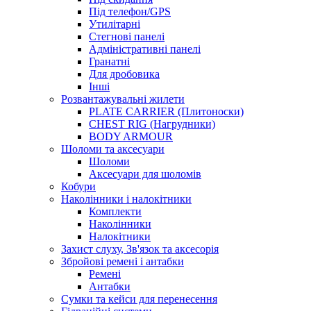
Під телефон/GPS
Утилітарні
Стегнові панелі
Адміністративні панелі
Гранатні
Для дробовика
Інші
Розвантажувальні жилети
PLATE CARRIER (Плитоноски)
CHEST RIG (Нагрудники)
BODY ARMOUR
Шоломи та аксесуари
Шоломи
Аксесуари для шоломів
Кобури
Наколінники і налокітники
Комплекти
Наколінники
Налокітники
Захист слуху, Зв'язок та аксесорія
Збройові ремені і антабки
Ремені
Антабки
Сумки та кейси для перенесення