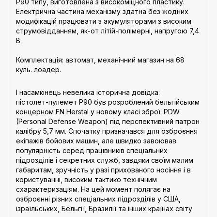
Р90 типу, виготовлена з високоміцного пластику.
Електрична частина механізму здатна без жодних
модифікацій працювати з акумуляторами з високим
струмовідданням, як-от літій-полімерні, напругою 7,4
В.
Комплектація: автомат, механічний магазин на 68
куль. лоадер.
І насамкінець невелика історична довідка:
пістолет-пулемет Р90 був розроблений бельгійським
концерном FN Herstal у новому класі зброї: PDW
(Personal Defense Weapon) під перспективний патрон
калібру 5,7 мм. Спочатку призначався для озброєння
екіпажів бойових машин, але швидко завоював
популярність серед працівників спеціальних
підрозділів і секретних служб, завдяки своїм малим
габаритам, зручність у разі прихованого носіння і в
користуванні, високим тактико технічним
схарактеризаціям. На цей момент полягає на
озброєнні різних спеціальних підрозділів у США,
ізраїльських, Бельгії, Бразилії та інших країнах світу.