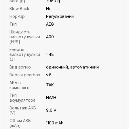
Вага [g]
2080 g
Blow Back
Ні
Hop-Up
Регульований
Тип
AEG
Швидкість
вильоту кульки
400
[FPS]
Енергія
вильоту кульки
1,48
(J)
Вид вогню
одиночний, автоматичний
Версія gearbox
v.6
АКБ в
ТАК
комплекті
Тип
NiMH
акумулятора
Вольтаж АКБ
9,6 V
[V]
Об'єм АКБ
1100 mAh
[mAh]