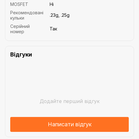
MOSFET
Ні
Рекомендовані
.23g, .25g
кульки
Серійний
Так
номер
Відгуки
Додайте перший відгук
Написати відгук