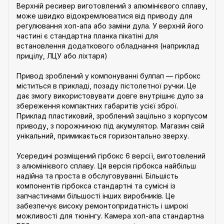
Верхній ресивер виготовлений з алюмінієвого сплаву,
може швидко відокремлюватися від приводу для
регулювання хоп-апа або заміни дула. У верхній його
частині є стандартна планка пікатіні для
встановлення додаткового обладнання (наприклад
прицілу, ЛЦУ або ліхтаря)
Привод зроблений у компонуванні булпап — гірбокс
міститься в прикладі, позаду пістолетної ручки. Це
дає змогу використовувати довге внутрішнє дуло за
збереження компактних габаритів усієї зброї.
Приклад пластиковий, зроблений зацільно з корпусом
приводу, з порожниною під акумулятор. Магазин свій
унікальний, примикається горизонтально зверху.
Усередині розміщений гірбокс 6 версії, виготовлений
з алюмінієвого сплаву. Ця версія гірбокса найбільш
надійна та проста в обслуговуванні. Більшість
компонентів гірбокса стандартні та сумісні із
запчастинами більшості інших виробників. Це
забезпечує високу ремонтопридатність і широкі
можливості для тюнінгу. Камера хоп-апа стандартна