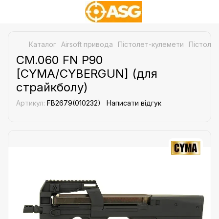
Каталог
Airsoft привода
Пістолет-кулемети
Пістолет
CM.060 FN P90
[CYMA/CYBERGUN] (для
страйкболу)
Артикул:
FB2679(010232)
Написати відгук