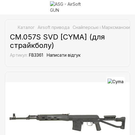
Каталог
Airsoft привода
Снайперські і Марксманские 
CM.057S SVD [CYMA] (для
страйкболу)
Артикул:
FB3361
Написати відгук