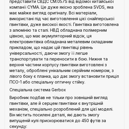
представити СВДС CM.057S від відомої китайської
компанії CYMA. Це дуже якісно зроблена SVDS, яка
має майже вигляд оригіналу. Всі матеріали,
використані під час виготовлення цієї снайперської
гвинтівки, дуже високої якості. Гвинтівка виготовлена
з алюмінію та сталі. НВД обладнана полімерним
цівкою, що має акумуляторний відсік, ця
електровинтівка обладнана металевим складаним
прикладом, що надає цій гвинтівці рівень
універсальності, даючи змогу її легше
транспортувати та переносити в бою. Нижня та
верхня частини корпусу гвинтівки виготовлені з
металу, оброблені унікальним серійним номером, з
лівого боку є планка, що дає змогу встановити приціл
ПСО-1 або спеціальну оптичну стійку.
Спеціальна система Gerbox
Виробник подбав не тільки про зовнішній вигляд
гвинтівки, але й серцем гвинтівки є внутрішній
механізм, спеціально розроблений для цієї моделі.
Він містить посилені деталі, які дають змогу
випущеній кулі прискорюватися до 450 футів за
секунду: