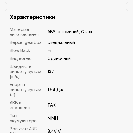
Характеристики
Матеріал
ABS, алюминий, Сталь
виготовлення
Версія gearbox
специальный
Blow Back
Ні
Вид вогню
Одиночний
Швидкість
вильоту кульки
137
[m/s]
Енергія
вильоту кульки
1.64 Дж
(J)
АКБ в
ТАК
комплекті
Тип
NiMH
акумулятора
Вольтаж АКБ
8.4V V