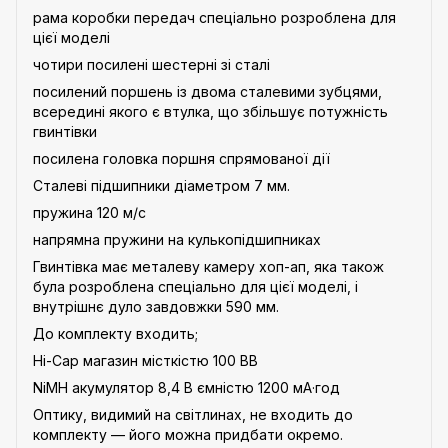
рама коробки передач спеціально розроблена для
цієї моделі
чотири посилені шестерні зі сталі
посилений поршень із двома сталевими зубцями,
всередині якого є втулка, що збільшує потужність
гвинтівки
посилена головка поршня спрямованої дії
Сталеві підшипники діаметром 7 мм.
пружина 120 м/с
напрямна пружини на кулькопідшипниках
Гвинтівка має металеву камеру хоп-ап, яка також
була розроблена спеціально для цієї моделі, і
внутрішнє дуло завдовжки 590 мм.
До комплекту входить;
Hi-Cap магазин місткістю 100 BB
NiMH акумулятор 8,4 В ємністю 1200 мА·год
Оптику, видимий на світлинах, не входить до
комплекту — його можна придбати окремо.