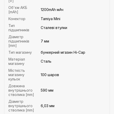
[V]
Об'єм АКБ
1200mAh мАч
[mAh]
Конектор
Tamiya Mini
Тип
Сталеві втулки
підшипників
Діаметр
підшипників
7 мм
[mm]
Тип магазину
бункерний мгазин Hi-Cap
Матеріал
Сталь
магазину
Місткість
магазину
100 шаров
кульок
Довжина
внутрішнього
590 мм
стволика [mm]
Діаметр
внутрішнього
6,03 мм
стволика [mm]