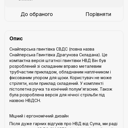
До обраного
Порівняти
Опис
Снайперська гвинтівка СВДС (повна назва
Снайперська Гвинтівка Драгунова Складана). Це
компактна версія штатної гвинтівки НВД Він був
розроблений зі складаним вправо металевим
трубчастим прикладом, обладнаним наплічником і
фіксованим упором для щоки. Користувач не може
стріляти, коли приклад складений. У комплекті
пістолетна ручка та конічний полум'ягасник. Також
була розроблена версія для нічної стрільби під
назвою НВДСН.
Міцний і ергономічний дизайн
Після дуже гарних відгуків про НВД від Cyma, ми раді