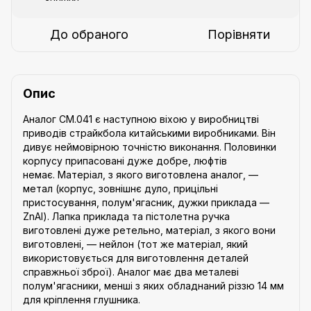
До обраного
Порівняти
Опис
Аналог CM.041 є наступною віхою у виробництві
приводів страйкбола китайськими виробниками. Він
дивує неймовірною точністю виконання. Половинки
корпусу припасовані дуже добре, люфтів
немає. Матеріал, з якого виготовлена аналог, —
метал (корпус, зовнішнє дуло, прицільні
пристосування, полум'ягасник, дужки приклада —
ZnAl). Лапка приклада та пістолетна ручка
виготовлені дуже ретельно, матеріал, з якого вони
виготовлені, — нейлон (тот же матеріал, який
використовується для виготовлення деталей
справжньої зброї). Аналог має два металеві
полум'ягасники, менші з яких обладнаний різзю 14 мм
для кріплення глушника.