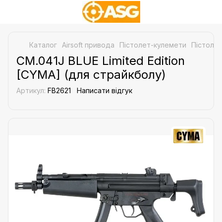
Каталог
Airsoft привода
Пістолет-кулемети
Пістолет
CM.041J BLUE Limited Edition
[CYMA] (для страйкболу)
Артикул:
FB2621
Написати відгук