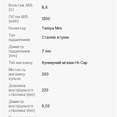
Вольтаж АКБ
8,4
[V]
Об'єм АКБ
1200
[mAh]
Конектор
Tamiya Mini
Тип
Сталеві втулки
підшипників
Діаметр
підшипників
7 mm
[mm]
Тип магазину
бункерний мгазин Hi-Cap
Місткість
магазину
200
кульок
Довжина
внутрішнього
220
стволика [mm]
Діаметр
внутрішнього
6,03
стволика [mm]