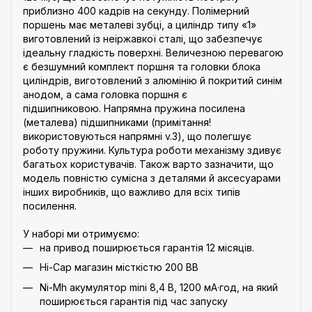
приблизно 400 кадрів на секунду. Полімерний
поршень має металеві зубці, а циліндр типу «1»
виготовлений із неіржавкої сталі, що забезпечує
ідеальну гладкість поверхні. Величезною перевагою
є безшумний комплект поршня та головки блока
циліндрів, виготовлений з алюмінію й покритий синім
анодом, а сама головка поршня є
підшипниковою. Напрямна пружина посилена
(металева) підшипниками (примітання!
використовуються напрямні v.3), що полегшує
роботу пружини. Культура роботи механізму здивує
багатьох користувачів. Також варто зазначити, що
модель повністю сумісна з деталями й аксесуарами
інших виробників, що важливо для всіх типів
посилення.
У наборі ми отримуємо:
на привод поширюється гарантія 12 місяців.
Hi-Cap магазин місткістю 200 BB
Ni-Mh акумулятор mini 8,4 В, 1200 мА·год, на який
поширюється гарантія під час запуску