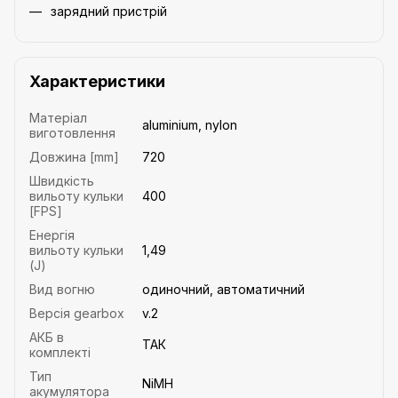
зарядний пристрій
Характеристики
Матеріал
aluminium, nylon
виготовлення
Довжина [mm]
720
Швидкість
вильоту кульки
400
[FPS]
Енергія
вильоту кульки
1,49
(J)
Вид вогню
одиночний, автоматичний
Версія gearbox
v.2
АКБ в
ТАК
комплекті
Тип
NiMH
акумулятора