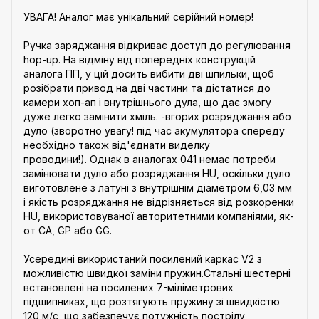
УВАГА! Аналог має унікальний серійний номер!
Ручка заряджання відкриває доступ до регулювання
hop-up. На відміну від попередніх конструкцій
аналога ПП, у цій досить вибити дві шпильки, щоб
розібрати привод на дві частини та дістатися до
камери хоп-ап і внутрішнього дула, що дає змогу
дуже легко замінити хміль. -вгорих розряджання або
дуло (зворотно увагу! під час акумулятора спереду
необхідно також від'єднати виделку
проводини!). Однак в аналогах 041 немає потреби
замінювати дуло або розряджання HU, оскільки дуло
виготовлене з латуні з внутрішнім діаметром 6,03 мм
і якість розряджання не відрізняється від розкоренки
HU, використовуваної авторитетними компаніями, як-
от CA, GP або GG.
Усередині використаний посилений каркас V2 з
можливістю швидкої заміни пружин.Стальні шестерні
встановлені на посилених 7-міліметрових
підшипниках, що розтягують пружину зі швидкістю
120 м/с, що забезпечує потужність пострілу