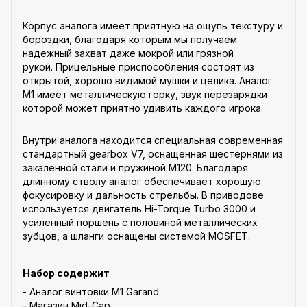
Корпус аналога имеет приятную на ощупь текстуру и
бороздки, благодаря которым мы получаем
надежный захват даже мокрой или грязной
рукой. Прицельные приспособления состоят из
открытой, хорошо видимой мушки и целика. Аналог
M1 имеет металлическую горку, звук перезарядки
которой может приятно удивить каждого игрока.
Внутри аналога находится специальная современная
стандартный gearbox V7, оснащенная шестернями из
закаленной стали и пружиной M120. Благодаря
длинному стволу аналог обеспечивает хорошую
фокусировку и дальность стрельбы. В приводове
используется двигатель Hi-Torque Turbo 3000 и
усиленный поршень с половиной металлических
зубцов, а шланги оснащены системой MOSFET.
Набор содержит
- Аналог винтовки M1 Garand
- Магазин Mid-Cap