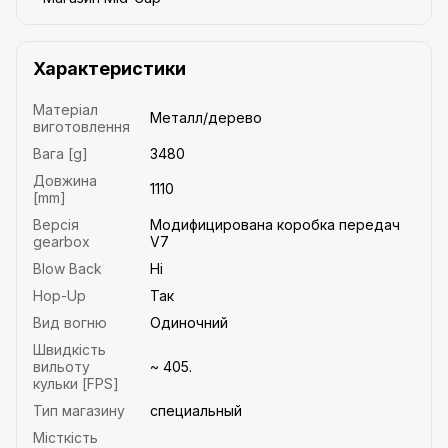
Характеристики
Матеріал
Металл/дерево
виготовлення
Вага [g]
3480
Довжина
1110
[mm]
Версія
Модифицирована коробка передач
gearbox
V7
Blow Back
Ні
Hop-Up
Так
Вид вогню
Одиночний
Швидкість
вильоту
~ 405.
кульки [FPS]
Тип магазину
специальный
Місткість