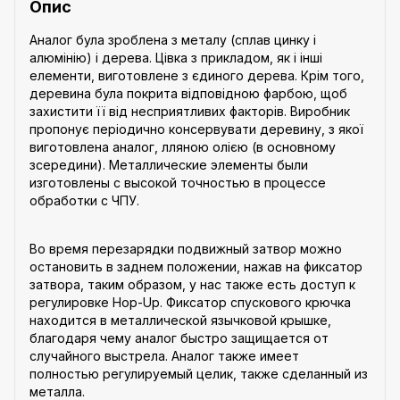
Опис
Аналог була зроблена з металу (сплав цинку і
алюмінію) і дерева. Цівка з прикладом, як і інші
елементи, виготовлене з єдиного дерева. Крім того,
деревина була покрита відповідною фарбою, щоб
захистити її від несприятливих факторів. Виробник
пропонує періодично консервувати деревину, з якої
виготовлена аналог, лляною олією (в основному
зсередини). Металлические элементы были
изготовлены с высокой точностью в процессе
обработки с ЧПУ.
Во время перезарядки подвижный затвор можно
остановить в заднем положении, нажав на фиксатор
затвора, таким образом, у нас также есть доступ к
регулировке Hop-Up. Фиксатор спускового крючка
находится в металлической язычковой крышке,
благодаря чему аналог быстро защищается от
случайного выстрела. Аналог также имеет
полностью регулируемый целик, также сделанный из
металла.