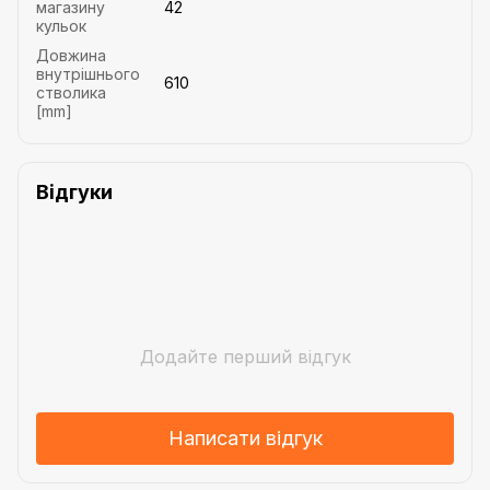
магазину
42
кульок
Довжина
внутрішнього
610
стволика
[mm]
Відгуки
Додайте перший відгук
Написати відгук