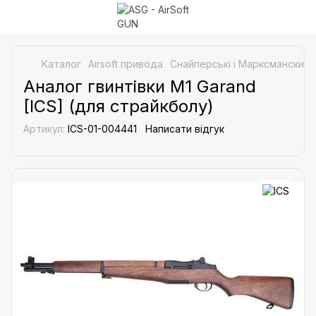
Каталог
Airsoft привода
Снайперські і Марксманские 
Аналог гвинтівки M1 Garand
[ICS] (для страйкболу)
Артикул:
ICS-01-004441
Написати відгук