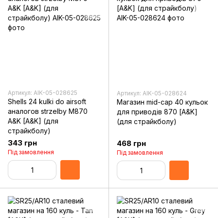
Артикул: AIK-05-028625
Артикул: AIK-05-028624
Shells 24 kulki do airsoft
Магазин mid-cap 40 кульок
аналогов strzelby M870
для приводів 870 [A&K]
A&K [A&K] (для
(для страйкболу)
страйкболу)
343 грн
468 грн
Під замовлення
Під замовлення