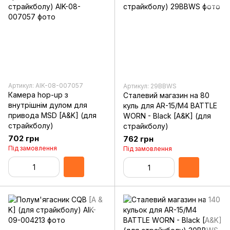
Артикул: AIK-08-007057
Артикул: 29BBWS
Камера hop-up з
Сталевий магазин на 80
внутрішнім дулом для
куль для AR-15/M4 BATTLE
привода MSD [A&K] (для
WORN - Black [A&K] (для
страйкболу)
страйкболу)
702 грн
762 грн
Під замовлення
Під замовлення