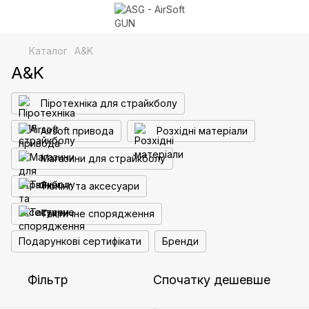
Каталог
A&K
A&K
Піротехніка для страйкболу
Airsoft привода
Розхідні матеріали
Магазини для страйкболу
Тюнінг та аксесуари
Тактичне спорядження
Подарункові сертифікати
Бренди
Фільтр
Спочатку дешевше