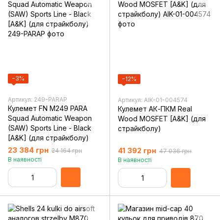
−3%
−12%
Артикул: 249-PARAP
Артикул: AIK-01-004574
Кулемет FN M249 PARA
Кулемет АК-ПКМ Real
Squad Automatic Weapon
Wood MOSFET [A&K] (для
(SAW) Sports Line - Black
страйкболу)
[A&K] (для страйкболу)
23 384 грн
41 392 грн
24 164 грн
47 036 грн
В наявності
В наявності