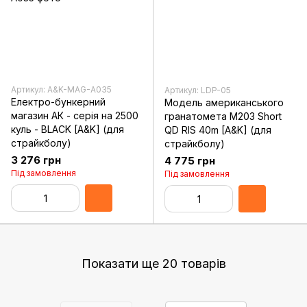
Артикул: A&K-MAG-A035
Артикул: LDP-05
Електро-бункерний
Модель американського
магазин АК - серія на 2500
гранатомета M203 Short
куль - BLACK [A&K] (для
QD RIS 40m [A&K] (для
страйкболу)
страйкболу)
3 276 грн
4 775 грн
Під замовлення
Під замовлення
Показати ще 20 товарів