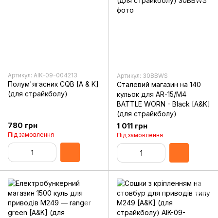
Артикул: AIK-09-004213
Артикул: 30BBWS
Полум'ягасник CQB [A & K]
Сталевий магазин на 140
(для страйкболу)
кульок для AR-15/M4
BATTLE WORN - Black [A&K]
(для страйкболу)
780 грн
1 011 грн
Під замовлення
Під замовлення