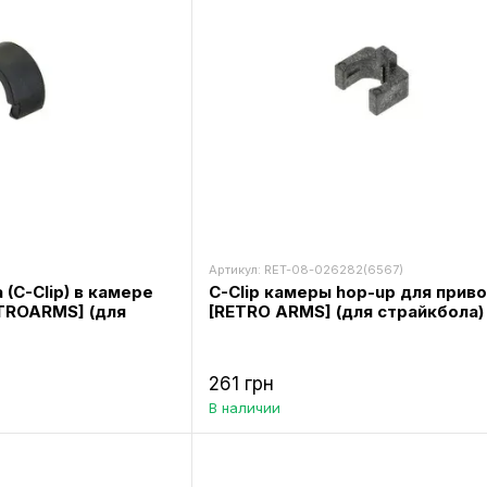
Артикул: RET-08-026282(6567)
(C-Clip) в камере
C-Clip камеры hop-up для прив
TROARMS] (для
[RETRO ARMS] (для страйкбола)
261 грн
В наличии