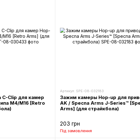
Артикул: SPE-08-032183
 C-Clip для камер
Зажим камеры Hop-up для при
ипа M4/M16 [Retro
AK / Specna Arms J-Series™ [Sp
бола)
Arms] (для страйкбола)
203 грн
Під замовлення