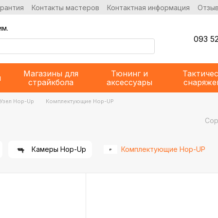
арантия
Контакты мастеров
Контактная информация
Отзыв
им.
093 52
Магазины для
Тюнинг и
Тактиче
и
страйкбола
аксессуары
снаряже
Узел Hop-Up
Комплектующие Hop-UP
Сор
Камеры Hop-Up
Комплектующие Hop-UP