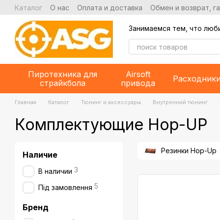
Перейти к основному контенту
Каталог
О нас
Оплата и доставка
Обмен и возврат, г
Занимаемся тем, что люб
Пиротехника для
Airsoft
Расходник
страйкбола
привода
Главная
Каталог
Тюнинг и аксессуары
Внутренний тюнинг
Комплектующие Hop-UP
Резинки Hop-Up
Наличие
3
В наличии
5
Під замовлення
Бренд