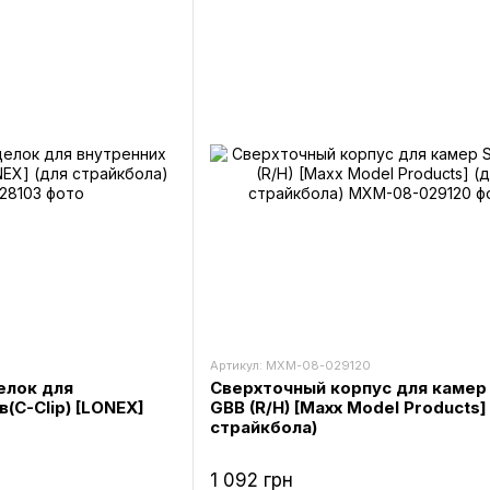
Артикул: MXM-08-029120
елок для
Сверхточный корпус для камер
(C-Clip) [LONEX]
GBB (R/H) [Maxx Model Products]
страйкбола)
1 092 грн