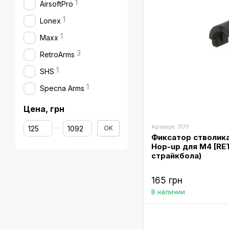
1
AirsoftPro
1
Lonex
1
Maxx
3
RetroArms
1
SHS
1
Specna Arms
Цена, грн
От Цена, грн
До Цена, грн
Артикул: 7177
OK
Фиксатор стволика 
Hop-up для M4 [RE
страйкбола)
165 грн
В наличии