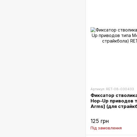
Артикул: RET-08-030433
Фиксатор стволика
Hop-Up приводов т
Arms] (для страйк
125 грн
Під замовлення