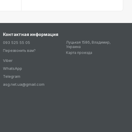
Контактная информация
093 525 55 05
Луцькая 158б, Владимир,
Украина
Перезвонить вам?
Карта проезда
Viber
WhatsApp
Telegram
asg.net.ua@gmail.com