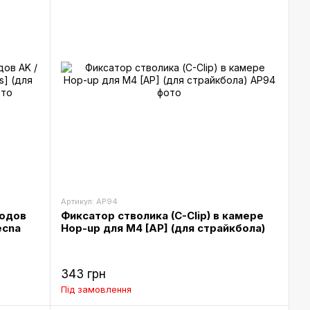
Артикул: AP94
водов
Фиксатор стволика (C-Clip) в камере
ecna
Hop-up для M4 [AP] (для страйкбола)
343 грн
Під замовлення