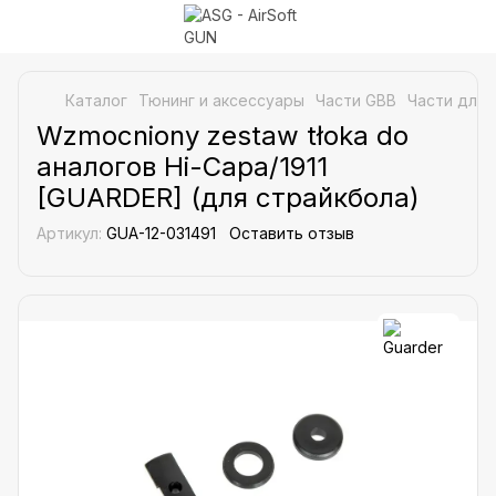
Каталог
Тюнинг и аксессуары
Части GBB
Части для 
Wzmocniony zestaw tłoka do
аналогов Hi-Capa/1911
[GUARDER] (для страйкбола)
Артикул:
GUA-12-031491
Оставить отзыв