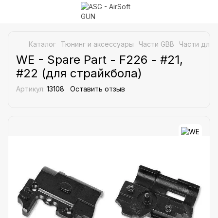
Каталог
Тюнинг и аксессуары
Части GBB
Части для 
WE - Spare Part - F226 - #21,
#22 (для страйкбола)
Артикул:
13108
Оставить отзыв