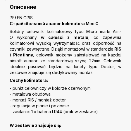
Описание
PEŁEN OPIS
Страйкбольный аналог kolimatora Mini C
Solidny celownik kolimatorowy typu Micro marki Aim-
O wykonany
w całości z metalu
, co zapewnia
kolimatorowi wysoką wytrzymałość oraz odporność na
czynniki zewnętrzne. Dzięki
montażowi w standardzie
RIS
/ Picatinny
, celownik możemy zainstalować na każdej
airsoft аналог ze
standardową szyną 22mm. Celownik
idealnie pasować będzie na lunety typu Docter, w
zestawie znajduje się dedykowany montaż.
Cechy kolimatora:
- punkt celowniczy w kolorze czerwonym
- metalowa obudowa
- montaż RIS / montaż docter
- regulacja w pionie i poziomie
- zasilanie: 1 x bateria LR44 (brak w zestawie)
W zestawie znajduje się: