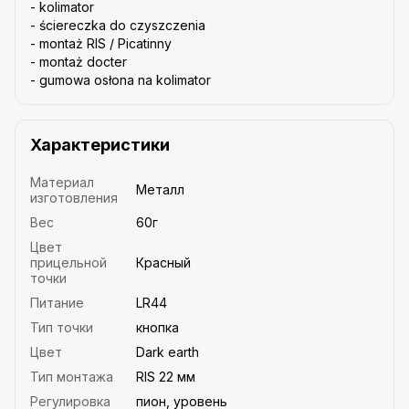
- kolimator
- ściereczka do czyszczenia
- montaż RIS / Picatinny
- montaż docter
- gumowa osłona na kolimator
Характеристики
Материал
Металл
изготовления
Вес
60г
Цвет
прицельной
Красный
точки
Питание
LR44
Тип точки
кнопка
Цвет
Dark earth
Тип монтажа
RIS 22 мм
Регулировка
пион, уровень