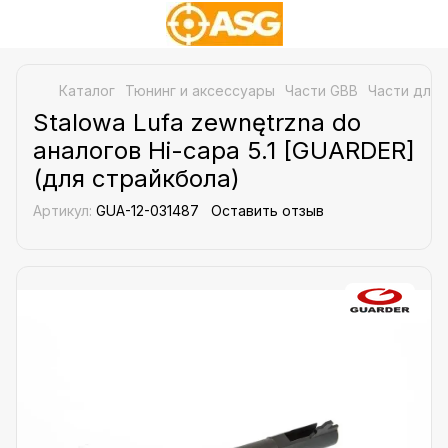
Каталог
Тюнинг и аксессуары
Части GBB
Части для 
Stalowa Lufa zewnętrzna do
аналогов Hi-capa 5.1 [GUARDER]
(для страйкбола)
Артикул:
GUA-12-031487
Оставить отзыв