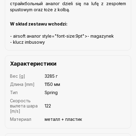
cтрайкбольный аналог dzieli się na lufę z zespołem
spustowym oraz łoże z kolbą.
W skład zestawu wchodzi:
- airsoft аналог style="font-size:9pt">- magazynek
- klucz imbusowy
Характеристики
Вес [g]
3285 г
Длина [mm]
1150 мм
Тип
Spring
Скорость
вылета шара
122
[m/s]
Материал
металл + пластик