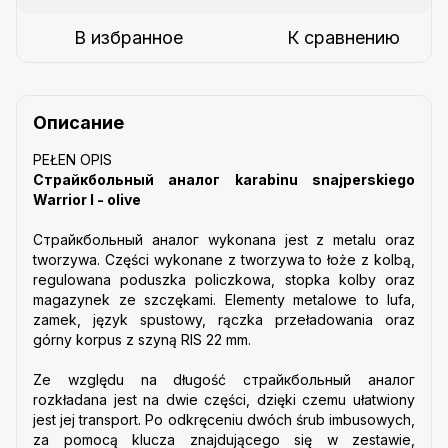
В избранное
К сравнению
Описание
PEŁEN OPIS
Страйкбольный аналог karabinu snajperskiego
Warrior I - olive
Страйкбольный аналог wykonana jest z metalu oraz
tworzywa. Części wykonane z tworzywa to łoże z kolbą,
regulowana poduszka policzkowa, stopka kolby oraz
magazynek ze szczękami. Elementy metalowe to lufa,
zamek, język spustowy, rączka przeładowania oraz
górny korpus z szyną RIS 22 mm.
Ze względu na długość cтрайкбольный аналог
rozkładana jest na dwie części, dzięki czemu ułatwiony
jest jej transport. Po odkręceniu dwóch śrub imbusowych,
za pomocą klucza znajdującego się w zestawie,