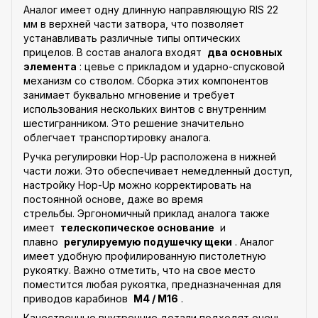
Аналог имеет одну длинную направляющую RIS 22
мм в верхней части затвора, что позволяет
устанавливать различные типы оптических
прицелов. В состав аналога входят
два основных
элемента
: цевье с прикладом и ударно-спусковой
механизм со стволом. Сборка этих компонентов
занимает буквально мгновение и требует
использования нескольких винтов с внутренним
шестигранником. Это решение значительно
облегчает транспортировку аналога.
Ручка регулировки Hop-Up расположена в нижней
части ложи. Это обеспечивает немедленный доступ,
настройку Hop-Up можно корректировать на
постоянной основе, даже во время
стрельбы. Эргономичный приклад аналога также
имеет
телескопическое основание
и
плавно
регулируемую подушечку щеки
. Аналог
имеет удобную профилированную пистолетную
рукоятку. Важно отметить, что на свое место
поместится любая рукоятка, предназначенная для
приводов карабинов
M4 / M16
.
Качественные внутренние детали подходят очень