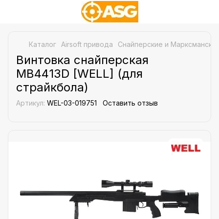
Каталог
Airsoft привода
Снайперские и Марксманские
Винтовка снайперская
MB4413D [WELL] (для
страйкбола)
Артикул:
WEL-03-019751
Оставить отзыв