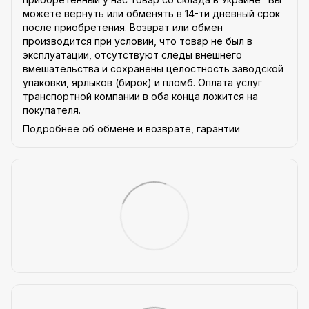
можете вернуть или обменять в 14-ти дневный срок
после приобретения. Возврат или обмен
производится при условии, что товар не был в
эксплуатации, отсутствуют следы внешнего
вмешательства и сохранены целостность заводской
упаковки, ярлыков (бирок) и пломб. Оплата услуг
транспортной компании в оба конца ложится на
покупателя.
Подробнее об обмене и возврате, гарантии