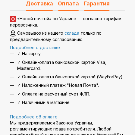
Доставка
Оплата
Гарантия
«Новой почтой» по Украине —
согласно тарифам
перевозчика
.
Самовывоз из нашего
склада
только по
предварительному согласованию.
Подробнее о доставке
✓ На карту.
✓ Онлайн-оплата банковской картой Visa,
Mastercard.
✓ Онлайн-оплата банковской картой (WayForPay).
✓ Наложенный платеж "Новая Почта".
✓ Оплата на расчетный счет ФЛП.
✓ Наличными в магазине.
Подробнее об оплате
Мы придерживаемся Законов Украины,
регламентирующих права потребителя. Любой
приобретённый у нас товар со склада в Украине* Вы