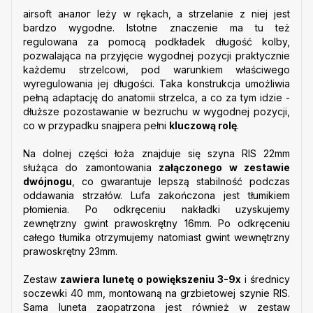
airsoft аналог leży w rękach, a strzelanie z niej jest
bardzo wygodne. Istotne znaczenie ma tu też
regulowana za pomocą podkładek długość kolby,
pozwalająca na przyjęcie wygodnej pozycji praktycznie
każdemu strzelcowi, pod warunkiem właściwego
wyregulowania jej długości. Taka konstrukcja umożliwia
pełną adaptację do anatomii strzelca, a co za tym idzie -
dłuższe pozostawanie w bezruchu w wygodnej pozycji,
co w przypadku snajpera pełni
kluczową rolę
.
Na dolnej części łoża znajduje się szyna RIS 22mm
służąca do zamontowania
załączonego w zestawie
dwójnogu
, co gwarantuje lepszą stabilność podczas
oddawania strzałów. Lufa zakończona jest tłumikiem
płomienia. Po odkręceniu nakładki uzyskujemy
zewnętrzny gwint prawoskrętny 16mm. Po odkręceniu
całego tłumika otrzymujemy natomiast gwint wewnętrzny
prawoskrętny 23mm.
Zestaw
zawiera lunetę o powiększeniu 3-9x
i średnicy
soczewki 40 mm, montowaną na grzbietowej szynie RIS.
Sama luneta zaopatrzona jest również w zestaw