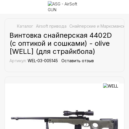
Каталог
Airsoft привода
Снайперские и Марксманские
Винтовка снайперская 4402D
(с оптикой и сошками) - olive
[WELL] (для страйкбола)
Артикул:
WEL-03-005145
Оставить отзыв