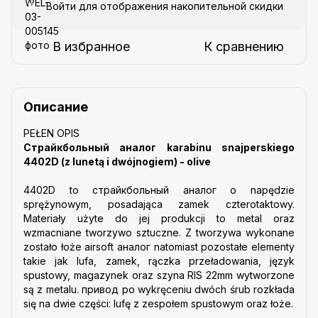
Войти
для отображения накопительной скидки
%
В избранное
К сравнению
Описание
PEŁEN OPIS
Страйкбольный аналог karabinu snajperskiego
4402D (z lunetą i dwójnogiem) - olive
4402D to cтрайкбольный аналог o napędzie
sprężynowym, posadająca zamek czterotaktowy.
Materiały użyte do jej produkcji to metal oraz
wzmacniane tworzywo sztuczne. Z tworzywa wykonane
zostało łoże airsoft аналог natomiast pozostałe elementy
takie jak lufa, zamek, rączka przeładowania, język
spustowy, magazynek oraz szyna RIS 22mm wytworzone
są z metalu. привод po wykręceniu dwóch śrub rozkłada
się na dwie części: lufę z zespołem spustowym oraz łoże.