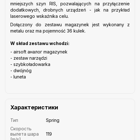
mniejszych szyn RIS, pozwalających na przyłączenie
dodatkowych, drobnych urządzeń - jak na przykład
laserowego wskaźnika celu.
Dołączony do zestawu magazynek jest wykonany z
metalu oraz ma pojemność 36 kulek.
W skład zestawu wchodzi:
- airsoft аналог magazynek
- zestaw narzędzi
- szybkoładowarka
- dwójnóg
- luneta
Характеристики
Тип
Spring
Скорость
вылета шара
119
[m/s]