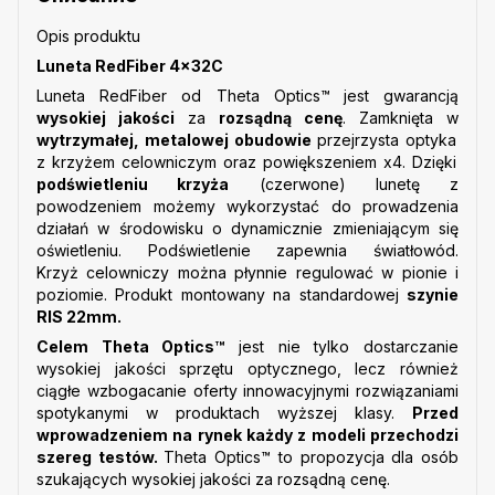
Opis produktu
Luneta RedFiber 4×32C
Luneta RedFiber od Theta Optics™
jest gwarancją
wysokiej jakości
za
rozsądną cenę
. Zamknięta w
wytrzymałej, metalowej obudowie
przejrzysta optyka
z krzyżem celowniczym oraz powiększeniem x4.
Dzięki
podświetleniu krzyża
(czerwone) lunetę z
powodzeniem możemy wykorzystać do prowadzenia
działań w środowisku o dynamicznie zmieniającym się
oświetleniu. Podświetlenie zapewnia światłowód.
Krzyż celowniczy można płynnie regulować w pionie i
poziomie. Produkt montowany na standardowej
szynie
RIS 22mm.
Celem Theta Optics™
jest nie tylko dostarczanie
wysokiej jakości sprzętu optycznego, lecz również
ciągłe wzbogacanie oferty innowacyjnymi rozwiązaniami
spotykanymi w produktach wyższej klasy.
Przed
wprowadzeniem na rynek każdy z modeli przechodzi
szereg testów.
Theta Optics™
to propozycja dla osób
szukających wysokiej jakości za rozsądną cenę.