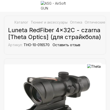
Каталог
Тюнинг и аксессуары
Оптика
Оптические пр
Luneta RedFiber 4×32C - czarna
[Theta Optics] (для страйкбола)
Артикул:
THO-10-016570
Оставить отзыв