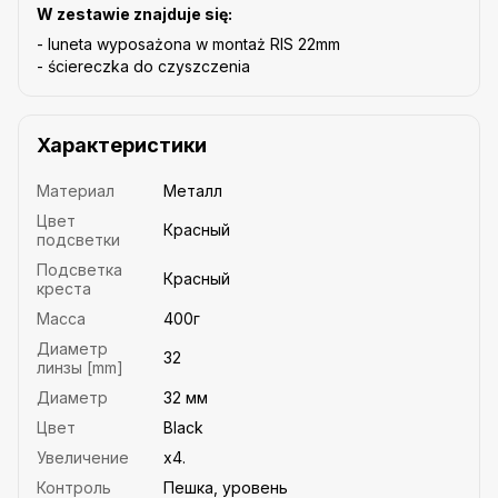
W zestawie znajduje się:
- luneta wyposażona w montaż RIS 22mm
- ściereczka do czyszczenia
Характеристики
Материал
Металл
Цвет
Красный
подсветки
Подсветка
Красный
креста
Масса
400г
Диаметр
32
линзы [mm]
Диаметр
32 мм
Цвет
Black
Увеличение
х4.
Контроль
Пешка, уровень