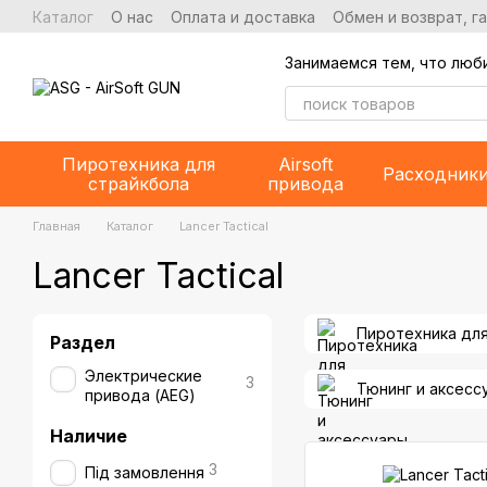
Перейти к основному контенту
Каталог
О нас
Оплата и доставка
Обмен и возврат, г
Занимаемся тем, что люб
Пиротехника для
Airsoft
Расходник
страйкбола
привода
Главная
Каталог
Lancer Tactical
Lancer Tactical
Пиротехника дл
Раздел
Электрические
3
Тюнинг и аксесс
привода (AEG)
Наличие
3
Під замовлення