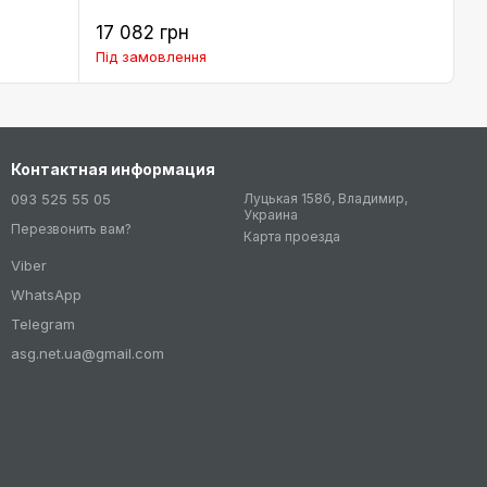
17 082 грн
Під замовлення
Контактная информация
093 525 55 05
Луцькая 158б, Владимир,
Украина
Перезвонить вам?
Карта проезда
Viber
WhatsApp
Telegram
asg.net.ua@gmail.com