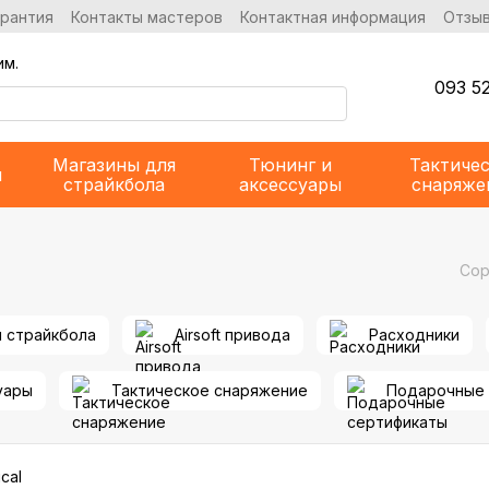
арантия
Контакты мастеров
Контактная информация
Отзыв
им.
093 52
Магазины для
Тюнинг и
Тактиче
и
страйкбола
аксессуары
снаряже
Сор
я страйкбола
Airsoft привода
Расходники
уары
Тактическое снаряжение
Подарочные 