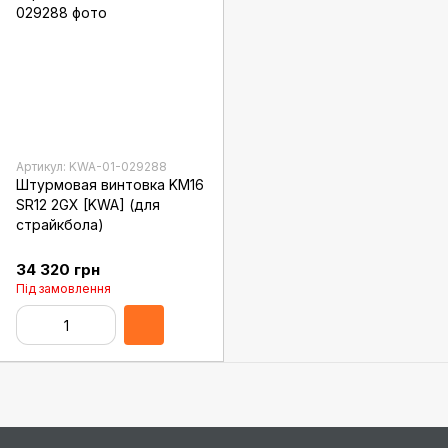
Артикул: KWA-01-029288
Штурмовая винтовка KM16
SR12 2GX [KWA] (для
страйкбола)
34 320 грн
Під замовлення