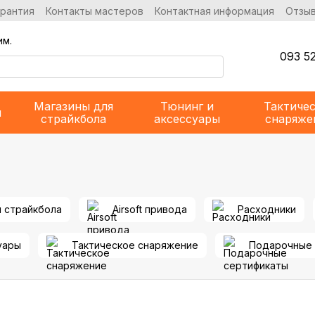
арантия
Контакты мастеров
Контактная информация
Отзыв
им.
093 52
Магазины для
Тюнинг и
Тактиче
и
страйкбола
аксессуары
снаряже
я страйкбола
Airsoft привода
Расходники
уары
Тактическое снаряжение
Подарочные 