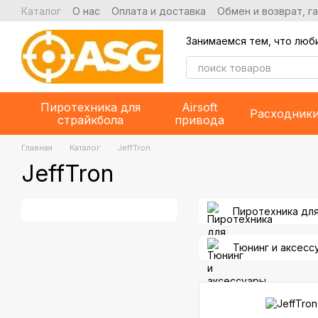
Перейти к основному контенту
Каталог
О нас
Оплата и доставка
Обмен и возврат, г
Занимаемся тем, что люб
Пиротехника для
Airsoft
Расходник
страйкбола
привода
Главная
Каталог
JeffTron
JeffTron
Пиротехника дл
Тюнинг и аксесс