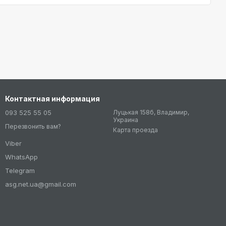
Контактная информация
093 525 55 05
Луцькая 158б, Владимир,
Украина
Перезвонить вам?
Карта проезда
Viber
WhatsApp
Telegram
asg.net.ua@gmail.com