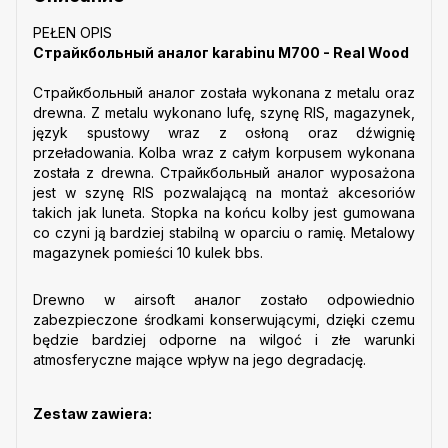
PEŁEN OPIS
Страйкбольный аналог karabinu M700 - Real Wood
Страйкбольный аналог została wykonana z metalu oraz
drewna. Z metalu wykonano lufę, szynę RIS, magazynek,
język spustowy wraz z osłoną oraz dźwignię
przeładowania. Kolba wraz z całym korpusem wykonana
została z drewna. Страйкбольный аналог wyposażona
jest w szynę RIS pozwalającą na montaż akcesoriów
takich jak luneta. Stopka na końcu kolby jest gumowana
co czyni ją bardziej stabilną w oparciu o ramię. Metalowy
magazynek pomieści 10 kulek bbs.
Drewno w airsoft аналог zostało odpowiednio
zabezpieczone środkami konserwującymi, dzięki czemu
będzie bardziej odporne na wilgoć i złe warunki
atmosferyczne mające wpływ na jego degradację.
Zestaw zawiera: