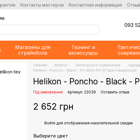
арантия
Контакты мастеров
Контактная информация
Отзыв
им.
093 52
Магазины для
Тюнинг и
Тактиче
и
страйкбола
аксессуары
снаряже
Главная
Каталог
Тактическое снаряжение
Одежда
Helikon - Poncho - Black - PO-MUS-PO-01 (для страйкбола)
Helikon - Poncho - Black 
Під замовлення
Артикул: 22039
Оставить отзыв
2 652 грн
%
Войти
для отображения накопительной скидки
Выберите цвет