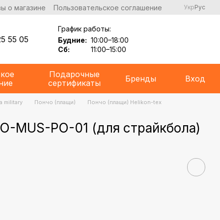
ы о магазине
Пользовательское соглашение
Укр
Рус
График работы:
5 55 05
Будние:
10:00–18:00
Сб:
11:00–15:00
ское
Подарочные
Бренды
Вход
ние
сертификаты
 military
Пончо (плащи)
Пончо (плащи) Helikon-tex
- PO-MUS-PO-01 (для страйкбола)