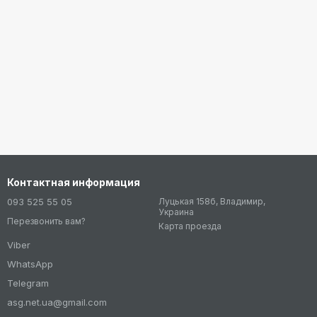
Контактная информация
093 525 55 05
Луцькая 158б, Владимир,
Украина
Перезвонить вам?
Карта проезда
Viber
WhatsApp
Telegram
asg.net.ua@gmail.com