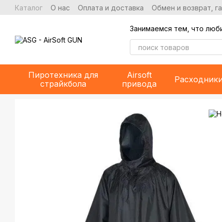
Перейти к основному контенту
Каталог
О нас
Оплата и доставка
Обмен и возврат, г
Занимаемся тем, что люб
Пиротехника для
Airsoft
Расходник
страйкбола
привода