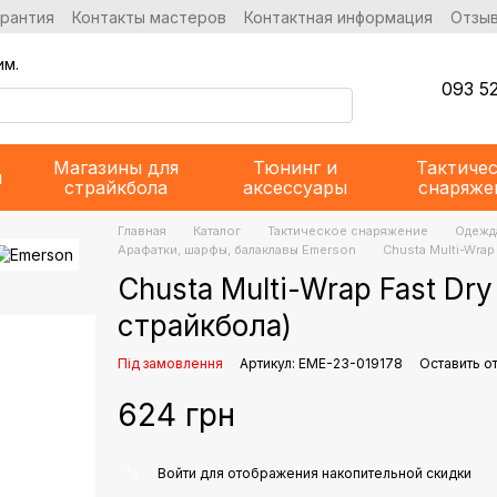
арантия
Контакты мастеров
Контактная информация
Отзыв
им.
093 52
Магазины для
Тюнинг и
Тактиче
и
страйкбола
аксессуары
снаряже
Главная
Каталог
Тактическое снаряжение
Одежда
Арафатки, шарфы, балаклавы Emerson
Chusta Multi-Wrap
Chusta Multi-Wrap Fast Dry
страйкбола)
Під замовлення
Артикул: EME-23-019178
Оставить о
624 грн
%
Войти
для отображения накопительной скидки