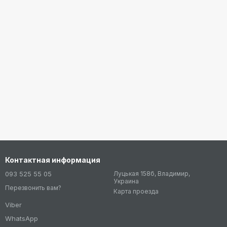
Контактная информация
093 525 55 05
Луцькая 158б, Владимир,
Украина
Перезвонить вам?
Карта проезда
Viber
WhatsApp