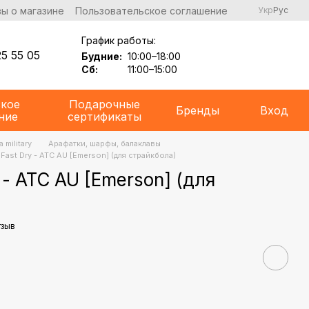
ы о магазине
Пользовательское соглашение
Укр
Рус
График работы:
5 55 05
Будние:
10:00–18:00
Сб:
11:00–15:00
ское
Подарочные
Бренды
Вход
ние
сертификаты
 military
Арафатки, шарфы, балаклавы
 Fast Dry - ATC AU [Emerson] (для страйкбола)
 - ATC AU [Emerson] (для
тзыв