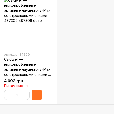
Артикул: 487309
Caldwell —
низкопрофильные
активные наушники E-Max
со стрелковыми очками —
487309
4 602 грн
Під замовлення