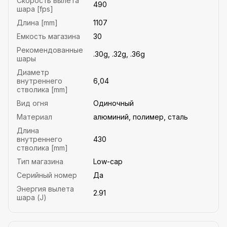
Скорость вылета
490
шара [fps]
Длина [mm]
1107
Емкость магазина
30
Рекомендованные
.30g, .32g, .36g
шары
Диаметр
внутреннего
6,04
стволика [mm]
Вид огня
Одиночный
Материал
алюминий, полимер, сталь
Длина
внутреннего
430
стволика [mm]
Тип магазина
Low-cap
Серийный номер
Да
Энергия вылета
2.91
шара (J)