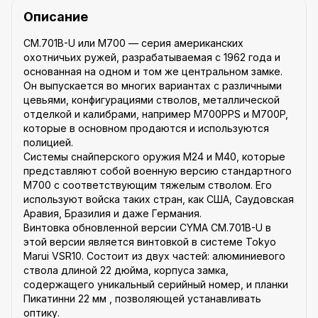
Описание
CM.701B-U или M700 — серия американских
охотничьих ружей, разрабатываемая с 1962 года и
основанная на одном и том же центральном замке.
Он выпускается во многих вариантах с различными
цевьями, конфигурациями стволов, металлической
отделкой и калибрами, например M700PPS и M700P,
которые в основном продаются и используются
полицией.
Системы снайперского оружия M24 и M40, которые
представляют собой военную версию стандартного
M700 с соответствующим тяжелым стволом. Его
используют войска таких стран, как США, Саудовская
Аравия, Бразилия и даже Германия.
Винтовка обновленной версии CYMA CM.701B-U в
этой версии является винтовкой в системе Tokyo
Marui VSR10. Состоит из двух частей: алюминиевого
ствола длиной 22 дюйма, корпуса замка,
содержащего уникальный серийный номер, и планки
Пикатинни 22 мм , позволяющей устанавливать
оптику.