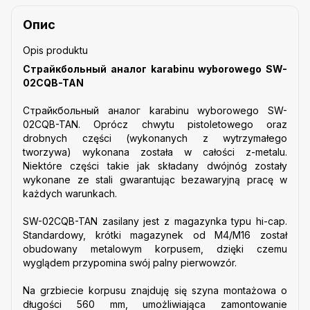
Опис
Opis produktu
Страйкбольный аналог karabinu wyborowego SW-
02CQB-TAN
Страйкбольный аналог karabinu wyborowego SW-
02CQB-TAN. Oprócz chwytu pistoletowego oraz
drobnych części (wykonanych z wytrzymałego
tworzywa) wykonana została w całości z-metalu.
Niektóre części takie jak składany dwójnóg zostały
wykonane ze stali gwarantując bezawaryjną pracę w
każdych warunkach.
SW-02CQB-TAN
zasilany jest z magazynka typu hi-cap.
Standardowy, krótki magazynek od M4/M16 został
obudowany metalowym korpusem, dzięki czemu
wyglądem przypomina swój palny pierwowzór.
Na grzbiecie korpusu znajduję się szyna montażowa o
długości 560 mm, umożliwiająca zamontowanie