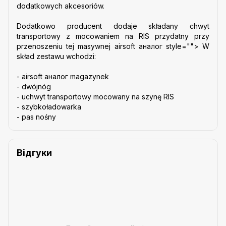
dodatkowych akcesoriów.
Dodatkowo producent dodaje składany chwyt
transportowy z mocowaniem na RIS przydatny przy
przenoszeniu tej masywnej airsoft аналог style="">
W
skład zestawu wchodzi:
- airsoft аналог magazynek
- dwójnóg
- uchwyt transportowy mocowany na szynę RIS
- szybkoładowarka
- pas nośny
Відгуки