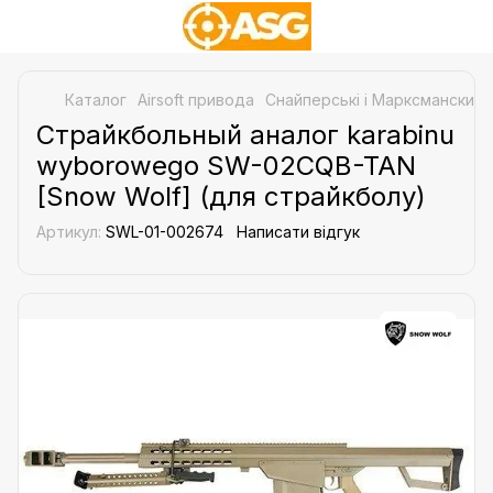
Каталог
Airsoft привода
Снайперські і Марксманские 
Страйкбольный аналог karabinu
wyborowego SW-02CQB-TAN
[Snow Wolf] (для страйкболу)
Артикул:
SWL-01-002674
Написати відгук