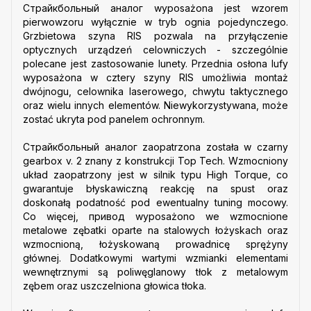
Страйкбольный аналог wyposażona jest wzorem
pierwowzoru wyłącznie w tryb ognia pojedynczego.
Grzbietowa szyna RIS pozwala na przyłączenie
optycznych urządzeń celowniczych - szczególnie
polecane jest zastosowanie lunety. Przednia osłona lufy
wyposażona w cztery szyny RIS umożliwia montaż
dwójnogu, celownika laserowego, chwytu taktycznego
oraz wielu innych elementów. Niewykorzystywana, może
zostać ukryta pod panelem ochronnym.
Страйкбольный аналог zaopatrzona została w czarny
gearbox v. 2 znany z konstrukcji Top Tech. Wzmocniony
układ zaopatrzony jest w silnik typu High Torque, co
gwarantuje błyskawiczną reakcję na spust oraz
doskonałą podatność pod ewentualny tuning mocowy.
Co więcej, привод wyposażono we wzmocnione
metalowe zębatki oparte na stalowych łożyskach oraz
wzmocnioną, łożyskowaną prowadnicę sprężyny
głównej. Dodatkowymi wartymi wzmianki elementami
wewnętrznymi są poliwęglanowy tłok z metalowym
zębem oraz uszczelniona głowica tłoka.