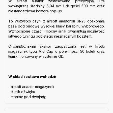
W airsoft аналог zastosowano precyzyjną lufę
wewnętrzną średnicy 6,04 mm i długości 509 mm oraz
niestandardowa komorę hop-up.
To Wszystko czyni z airsoft аналогов GR25 doskonałą
bazę pod budowę wysokiej klasy karabinu wyborowego.
Wzmocnione części i mocny silnik gwarantują możliwość
łatwego tuningu podjętego nieznacznym kosztem.
Страйкбольный аналог zaopatrzona jest w krótki
magazynek typu Mid Cap o pojemności 50 kulek oraz
tłumik montowany w systemie QD.
W skład zestawu wchodzi:
- airsoft аналог magazynek
- tłumik dźwięku
- montaż pod dwójnóg