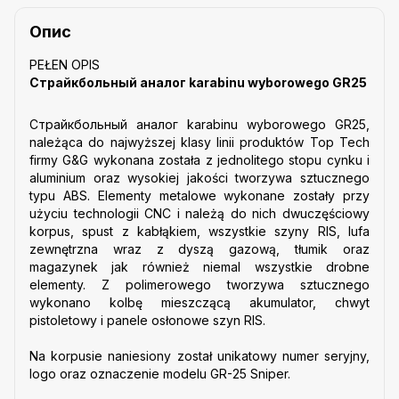
Опис
PEŁEN OPIS
Страйкбольный аналог karabinu wyborowego GR25
Страйкбольный аналог karabinu wyborowego GR25,
należąca do najwyższej klasy linii produktów Top Tech
firmy G&G wykonana została z jednolitego stopu cynku i
aluminium oraz wysokiej jakości tworzywa sztucznego
typu ABS. Elementy metalowe wykonane zostały przy
użyciu technologii CNC i należą do nich dwuczęściowy
korpus, spust z kabłąkiem, wszystkie szyny RIS, lufa
zewnętrzna wraz z dyszą gazową, tłumik oraz
magazynek jak również niemal wszystkie drobne
elementy. Z polimerowego tworzywa sztucznego
wykonano kolbę mieszczącą akumulator, chwyt
pistoletowy i panele osłonowe szyn RIS.
Na korpusie naniesiony został unikatowy numer seryjny,
logo oraz oznaczenie modelu GR-25 Sniper.