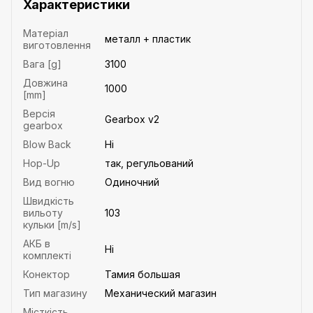
Характеристики
Матеріал
металл + пластик
виготовлення
Вага [g]
3100
Довжина
1000
[mm]
Версія
Gearbox v2
gearbox
Blow Back
Ні
Hop-Up
так, регульований
Вид вогню
Одиночний
Швидкість
вильоту
103
кульки [m/s]
АКБ в
Ні
комплекті
Конектор
Тамия большая
Тип магазину
Механический магазин
Місткість