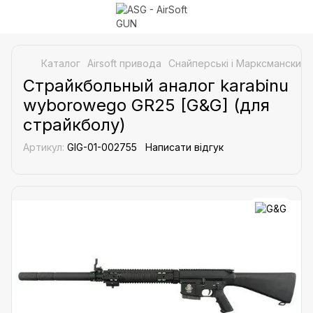
Каталог
Airsoft привода
Снайперські і Марксманские 
Страйкбольный аналог karabinu
wyborowego GR25 [G&G] (для
страйкболу)
Артикул:
GIG-01-002755
Написати відгук