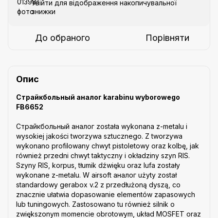
Увійти
для відображення накопичувальної
%
знижки
До обраного
Порівняти
Опис
Страйкбольный аналог karabinu wyborowego
FB6652
Страйкбольный аналог została wykonana z-metalu i
wysokiej jakości tworzywa sztucznego. Z tworzywa
wykonano profilowany chwyt pistoletowy oraz kolbę, jak
również przedni chwyt taktyczny i okładziny szyn RIS.
Szyny RIS, korpus, tłumik dźwięku oraz lufa zostały
wykonane z-metalu. W airsoft аналог użyty został
standardowy gerabox v.2 z przedłużoną dyszą, co
znacznie ułatwia dopasowanie elementów zapasowych
lub tuningowych. Zastosowano tu również silnik o
zwiększonym momencie obrotowym, układ MOSFET oraz