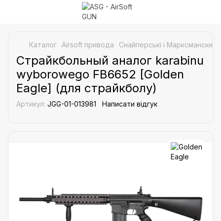
Каталог
Airsoft привода
Снайперські і Марксманские 
Страйкбольный аналог karabinu
wyborowego FB6652 [Golden
Eagle] (для страйкболу)
Артикул:
JGG-01-013981
Написати відгук