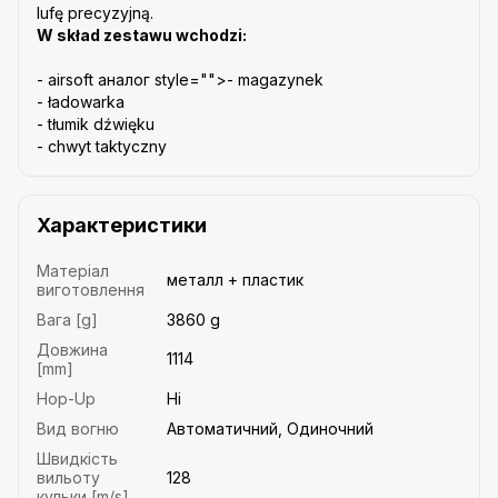
lufę precyzyjną.
W skład zestawu wchodzi:
- airsoft аналог style="">- magazynek
- ładowarka
- tłumik dźwięku
- chwyt taktyczny
Характеристики
Матеріал
металл + пластик
виготовлення
Вага [g]
3860 g
Довжина
1114
[mm]
Hop-Up
Ні
Вид вогню
Автоматичний, Одиночний
Швидкість
вильоту
128
кульки [m/s]