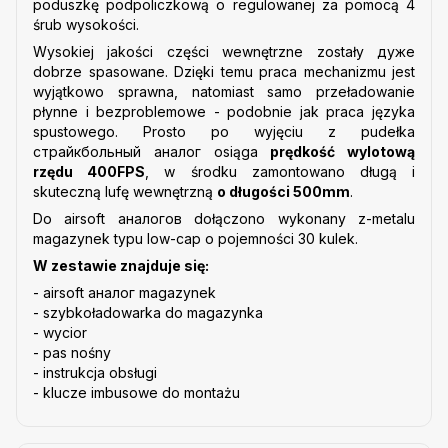
poduszkę podpoliczkową o regulowanej za pomocą 4
śrub wysokości.
Wysokiej jakości części wewnętrzne zostały дуже
dobrze spasowane. Dzięki temu praca mechanizmu jest
wyjątkowo sprawna, natomiast samo przeładowanie
płynne i bezproblemowe - podobnie jak praca języka
spustowego. Prosto po wyjęciu z pudełka
cтрайкбольный аналог osiąga
prędkość wylotową
rzędu 400FPS
, w środku zamontowano długą i
skuteczną lufę wewnętrzną
o długości 500mm
.
Do airsoft аналогов dołączono wykonany z-metalu
magazynek typu low-cap o pojemności 30 kulek.
W zestawie znajduje się:
- airsoft аналог magazynek
- szybkoładowarka do magazynka
- wycior
- pas nośny
- instrukcja obsługi
- klucze imbusowe do montażu