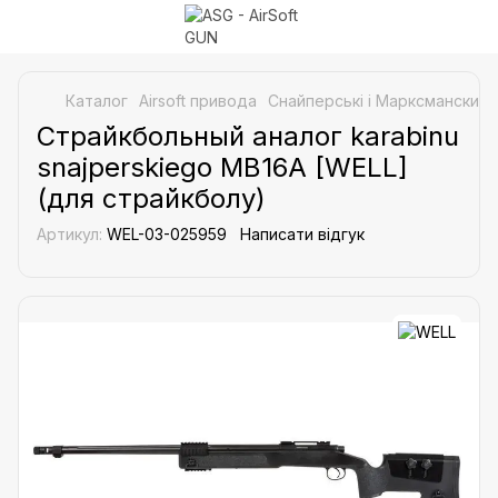
Каталог
Airsoft привода
Снайперські і Марксманские 
Страйкбольный аналог karabinu
snajperskiego MB16A [WELL]
(для страйкболу)
Артикул:
WEL-03-025959
Написати відгук