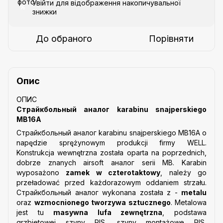
Увійти
для відображення накопичувальної
%
знижки
До обраного
Порівняти
Опис
ОПИС
Страйкбольный аналог karabinu snajperskiego
MB16A
Страйкбольный аналог karabinu snajperskiego MB16A o
napędzie sprężynowym produkcji firmy WELL.
Konstrukcja wewnętrzna została oparta na poprzednich,
dobrze znanych airsoft аналог serii MB. Karabin
wyposażono
zamek w czterotaktowy
, należy go
przeładować przed każdorazowym oddaniem strzału.
Страйкбольный аналог wykonana została z -
metalu
oraz
wzmocnionego tworzywa sztucznego
. Metalowa
jest tu
masywna lufa zewnętrzna
, podstawa
grzbietowej szyny RIS, szyny montażowe RIS,