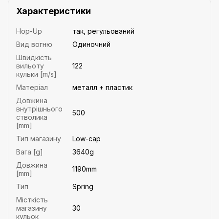
Характеристики
Hop-Up
так, регульований
Вид вогню
Одиночний
Швидкість
вильоту
122
кульки [m/s]
Матеріал
металл + пластик
Довжина
внутрішнього
500
стволика
[mm]
Тип магазину
Low-cap
Вага [g]
3640g
Довжина
1190mm
[mm]
Тип
Spring
Місткість
магазину
30
кульок