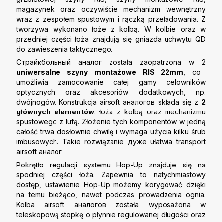
magazynek oraz oczywiście mechanizm wewnętrzny
wraz z zespołem spustowym i rączką przeładowania. Z
tworzywa wykonano łoże z kolbą. W kolbie oraz w
przedniej części łoża znajdują się gniazda uchwytu QD
do zawieszenia taktycznego.
Страйкбольный аналог została zaopatrzona w 2
uniwersalne szyny montażowe RIS 22mm
, co
umożliwia zamocowanie całej gamy celowników
optycznych oraz akcesoriów dodatkowych, np.
dwójnogów. Konstrukcja airsoft аналогов składa się z
2
głównych elementów
: łoża z kolbą oraz mechanizmu
spustowego z lufą. Złożenie tych komponentów w jedną
całość trwa dosłownie chwilę i wymaga użycia kilku śrub
imbusowych. Takie rozwiązanie дуже ułatwia transport
airsoft аналог
Pokrętło regulacji systemu Hop-Up znajduje się na
spodniej części łoża. Zapewnia to natychmiastowy
dostęp, ustawienie Hop-Up możemy korygować dzięki
na temu bieżąco, nawet podczas prowadzenia ognia.
Kolba airsoft аналогов została wyposażona w
teleskopową stopkę o płynnie regulowanej długości oraz