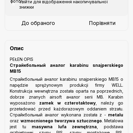
Увійти
для відображення накопичувальної
%
знижки
До обраного
Порівняти
Опис
PEŁEN OPIS
Страйкбольный аналог karabinu snajperskiego
MB15
Страйкбольный аналог karabinu snajperskiego MB15 o
napędzie sprężynowym produkcji firmy WELL.
Konstrukcja wewnętrzna została oparta na poprzednich,
dobrze znanych airsoft аналог serii MB. Karabin
wyposażono
zamek w czterotaktowy
, należy go
przeładować przed każdorazowym oddaniem strzału.
Страйкбольный аналог wykonana została z -
metalu
oraz
wzmocnionego tworzywa sztucznego
. Metalowa
jest tu
masywna lufa zewnętrzna
, podstawa
grzbietowej szyny RIS, szyny montażowe RIS,