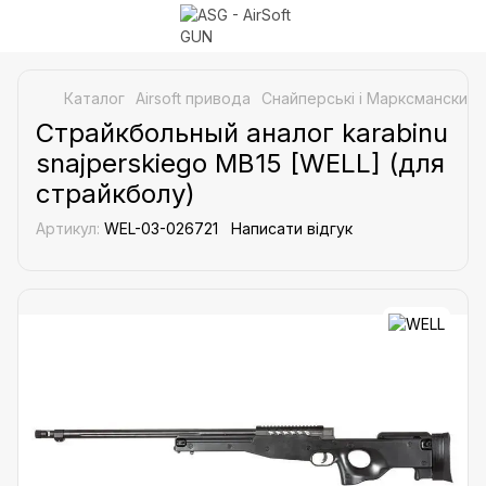
Каталог
Airsoft привода
Снайперські і Марксманские 
Страйкбольный аналог karabinu
snajperskiego MB15 [WELL] (для
страйкболу)
Артикул:
WEL-03-026721
Написати відгук