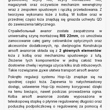
magazynek oraz oczywiście mechanizm wewnętrzny
wraz z zespołem spustowym i rączką przeładowania. Z
tworzywa wykonano łoże z kolbą. W kolbie oraz w
przedniej części łoża znajdują się gniazda uchwytu QD
do zawieszenia taktycznego.
Страйкбольный аналог została zaopatrzona w
uniwersalną szynę montażową
RIS 22mm
, co umożliwia
zamocowanie całej gamy celowników optycznych oraz
akcesoriów dodatkowych, np. dwójnogów. Konstrukcja
airsoft аналогов składa się z
2 głównych elementów
:
łoża z kolbą oraz mechanizmu spustowego z lufą.
Złożenie tych komponentów w jedną całość trwa
dosłownie chwilę i wymaga użycia kilku śrub imbusowych.
Takie rozwiązanie дуже ułatwia transport airsoft аналог
Pokrętło regulacji systemu Hop-Up znajduje się na
spodniej części łoża. Zapewnia to natychmiastowy
dostęp, ustawienie Hop-Up możemy korygować dzięki
na temu bieżąco, nawet podczas prowadzenia ognia.
Kolba airsoft аналогов została wyposażona w
teleskopową stopkę o płynnie regulowanej długości oraz
poduszkę podpoliczkową o regulowanej za pomocą 4