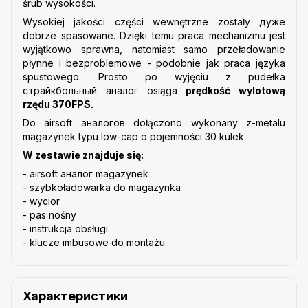
śrub wysokości.
Wysokiej jakości części wewnętrzne zostały дуже
dobrze spasowane. Dzięki temu praca mechanizmu jest
wyjątkowo sprawna, natomiast samo przeładowanie
płynne i bezproblemowe - podobnie jak praca języka
spustowego. Prosto po wyjęciu z pudełka
cтрайкбольный аналог osiąga
prędkość wylotową
rzędu 370FPS.
Do airsoft аналогов dołączono wykonany z-metalu
magazynek typu low-cap o pojemności 30 kulek.
W zestawie znajduje się:
- airsoft аналог magazynek
- szybkoładowarka do magazynka
- wycior
- pas nośny
- instrukcja obsługi
- klucze imbusowe do montażu
Характеристики