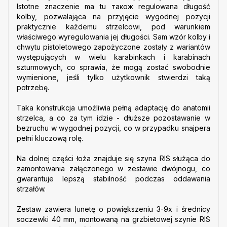
Istotne znaczenie ma tu також regulowana długość
kolby, pozwalająca na przyjęcie wygodnej pozycji
praktycznie każdemu strzelcowi, pod warunkiem
właściwego wyregulowania jej długości. Sam wzór kolby i
chwytu pistoletowego zapożyczone zostały z wariantów
występujących w wielu karabinkach i karabinach
szturmowych, co sprawia, że mogą zostać swobodnie
wymienione, jeśli tylko użytkownik stwierdzi taką
potrzebę.
Taka konstrukcja umożliwia pełną adaptację do anatomii
strzelca, a co za tym idzie - dłuższe pozostawanie w
bezruchu w wygodnej pozycji, co w przypadku snajpera
pełni kluczową rolę.
Na dolnej części łoża znajduje się szyna RIS służąca do
zamontowania załączonego w zestawie dwójnogu, co
gwarantuje lepszą stabilność podczas oddawania
strzałów.
Zestaw zawiera lunetę o powiększeniu 3-9x i średnicy
soczewki 40 mm, montowaną na grzbietowej szynie RIS