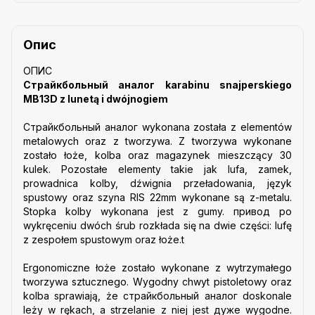
Опис
ОПИС
Страйкбольный аналог karabinu snajperskiego
MB13D z lunetą i dwójnogiem
Страйкбольный аналог wykonana została z elementów
metalowych oraz z tworzywa. Z tworzywa wykonane
zostało łoże, kolba oraz magazynek mieszczący 30
kulek. Pozostałe elementy takie jak lufa, zamek,
prowadnica kolby, dźwignia przeładowania
, język
spustowy oraz szyna RIS 22mm wykonane są z-metalu.
Stopka kolby wykonana jest z gumy. привод po
wykręceniu dwóch śrub rozkłada się na dwie części: lufę
z zespołem spustowym oraz łoże.t
Ergonomiczne łoże zostało wykonane z wytrzymałego
tworzywa sztucznego. Wygodny chwyt pistoletowy oraz
kolba sprawiają, że cтрайкбольный аналог doskonale
leży w rękach, a strzelanie z niej jest дуже wygodne.