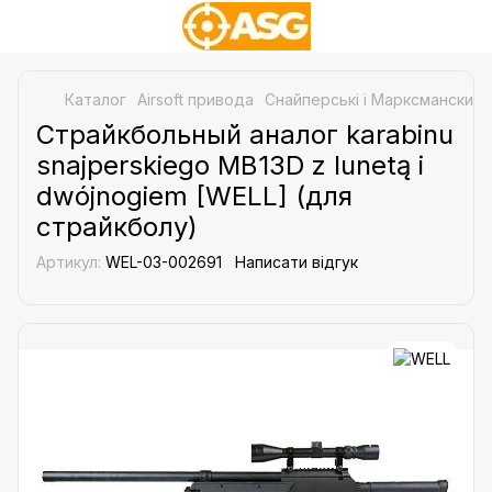
Каталог
Airsoft привода
Снайперські і Марксманские 
Страйкбольный аналог karabinu
snajperskiego MB13D z lunetą i
dwójnogiem [WELL] (для
страйкболу)
Артикул:
WEL-03-002691
Написати відгук