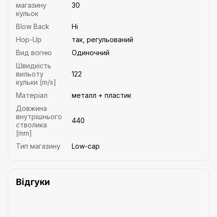
магазину
30
кульок
Blow Back
Ні
Hop-Up
так, регульований
Вид вогню
Одиночний
Швидкість
вильоту
122
кульки [m/s]
Матеріал
металл + пластик
Довжина
внутрішнього
440
стволика
[mm]
Тип магазину
Low-cap
Відгуки