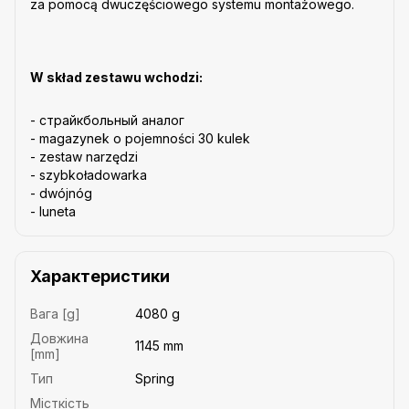
za pomocą dwuczęściowego systemu montażowego.
W skład zestawu wchodzi:
- cтрайкбольный аналог
- magazynek o pojemności 30 kulek
- zestaw narzędzi
- szybkoładowarka
- dwójnóg
- luneta
Характеристики
Вага [g]
4080 g
Довжина
1145 mm
[mm]
Тип
Spring
Місткість