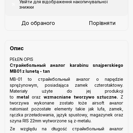
Увійти
для відображення накопичувальної
%
знижки
До обраного
Порівняти
Опис
PEŁEN OPIS
Страйкбольный аналог karabinu snajperskiego
MB01 z lunetą - tan
MB-01 to cтрайкбольный аналог o napędzie
sprężynowym, posiadająca zamek czterotaktowy.
Materiały użyte do jej produkcji
to
metal
oraz
wzmacniane tworzywo sztuczne.
Z
tworzywa wykonane zostało łoże airsoft аналог
natomiast pozostałe elementy takie jak lufa, zamek,
rączka przeładowania, język spustowy, magazynek oraz
szyna RIS 22mm wytworzone są z-metalu.
Ze względu na długość cтрайкбольный аналог