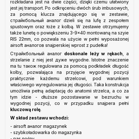
rozkładana jest na dwie części, dzięki czemu ułatwiony
jest jej transport. Po odkręceniu dwóch śrub imbusowych,
za pomocą klucza znajdującego się w zestawie,
cтрайкбольный аналог dzieli się na lufę z zespołem
spustowym oraz łoże z kolbą. W zestawie otrzymujemy
także lunetę o powiększeniu 3-9x40 montowaną na szyie
RIS 22mm, co pozwala na użycie w pełni wyposażonej
airsoft аналогов snajperskiej wprost z pudełka!
Страйкбольный аналог
doskonale leży w rękach
, a
strzelanie z niej jest дуже wygodne. Istotne znaczenie
ma tu також regulowana za pomocą podkładek długość
kolby, pozwalająca na przyjęcie wygodnej pozycji
praktycznie każdemu strzelcowi, pod warunkiem
właściwego wyregulowania jej długości. Taka konstrukcja
umożliwia pełną adaptację do anatomii strzelca, a co za
tym idzie - dłuższe pozostawanie w bezruchu w
wygodnej pozycji, co w przypadku snajpera pełni
kluczową rolę
.
W skład zestawu wchodzi:
- airsoft аналог magazynek
- szybkoładowarka do magazynka
- pas nośny