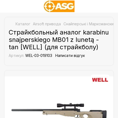
Каталог
Airsoft привода
Снайперські і Марксманские 
Страйкбольный аналог karabinu
snajperskiego MB01 z lunetą -
tan [WELL] (для страйкболу)
Артикул:
WEL-03-019103
Написати відгук