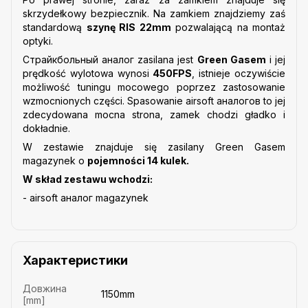
skrzydełkowy bezpiecznik. Na zamkiem znajdziemy zaś
standardową
szynę RIS 22mm
pozwalającą na montaż
optyki.
Страйкбольный аналог zasilana jest
Green Gasem
i jej
prędkość wylotowa wynosi
450FPS
, istnieje oczywiście
możliwość tuningu mocowego poprzez zastosowanie
wzmocnionych części. Spasowanie airsoft аналогов to jej
zdecydowana mocna strona, zamek chodzi gładko i
dokładnie.
W zestawie znajduje się zasilany Green Gasem
magazynek o
pojemności 14 kulek.
W skład zestawu wchodzi:
- airsoft аналог magazynek
Характеристики
Довжина
1150mm
[mm]