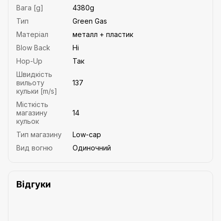
Вага [g]
4380g
Тип
Green Gas
Матеріал
металл + пластик
Blow Back
Ні
Hop-Up
Так
Швидкість
вильоту
137
кульки [m/s]
Місткість
магазину
14
кульок
Тип магазину
Low-cap
Вид вогню
Одиночний
Відгуки