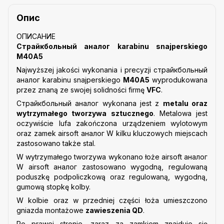
Опис
ОПИСАНИЕ
Страйкбольный аналог karabinu snajperskiego
M40A5
Najwyższej jakości wykonania i precyzji cтрайкбольный
аналог karabinu snajperskiego
M40A5
wyprodukowana
przez znaną ze swojej solidności firmę
VFC
.
Страйкбольный аналог wykonana jest z
metalu oraz
wytrzymałego tworzywa sztucznego
. Metalowa jest
oczywiście lufa zakończona urządzeniem wylotowym
oraz zamek airsoft аналог W kilku kluczowych miejscach
zastosowano także stal.
W wytrzymałego tworzywa wykonano łoże airsoft аналог
W airsoft аналог zastosowano wygodną, regulowaną
poduszkę podpoliczkową oraz regulowaną, wygodną,
gumową stopkę kolby.
W kolbie oraz w przedniej części łoża umieszczono
gniazda montażowe
zawieszenia QD
.
Po prawej stronie, zaraz za zamkiem znajduje się