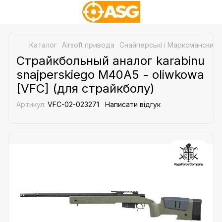
Каталог
Airsoft привода
Снайперські і Марксманские 
Страйкбольный аналог karabinu
snajperskiego M40A5 - oliwkowa
[VFC] (для страйкболу)
Артикул:
VFC-02-023271
Написати відгук