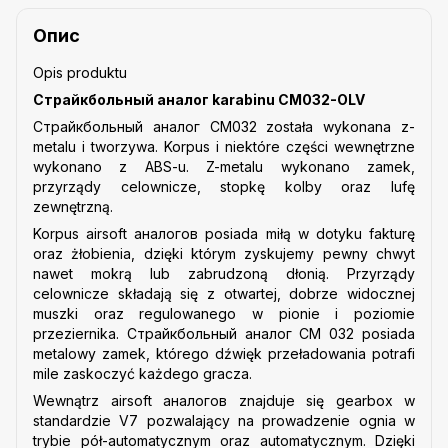
Опис
Opis produktu
Страйкбольный аналог karabinu CM032-OLV
Страйкбольный аналог CM032 została wykonana z-
metalu i tworzywa. Korpus i niektóre części wewnętrzne
wykonano z ABS-u. Z-metalu wykonano zamek,
przyrządy celownicze, stopkę kolby oraz lufę
zewnętrzną.
Korpus airsoft аналогов posiada miłą w dotyku fakturę
oraz żłobienia, dzięki którym zyskujemy pewny chwyt
nawet mokrą lub zabrudzoną dłonią. Przyrządy
celownicze składają się z otwartej, dobrze widocznej
muszki oraz regulowanego w pionie i poziomie
przeziernika.
Страйкбольный аналог CM 032 posiada
metalowy zamek, którego dźwięk przeładowania potrafi
mile zaskoczyć każdego gracza.
Wewnątrz airsoft аналогов znajduje się gearbox w
standardzie V7 pozwalający na prowadzenie ognia w
trybie pół-automatycznym oraz automatycznym. Dzięki