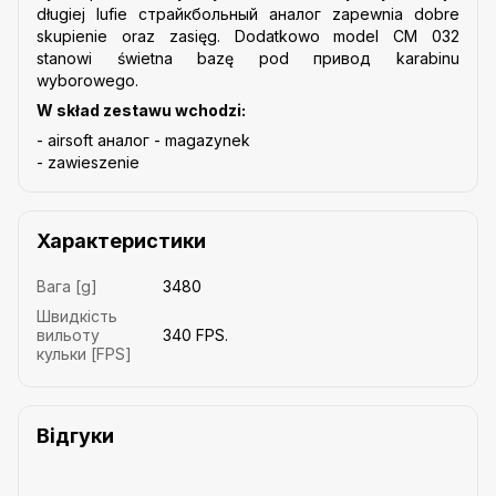
długiej lufie cтрайкбольный аналог zapewnia dobre
skupienie oraz zasięg. Dodatkowo model CM 032
stanowi świetna bazę pod привод karabinu
wyborowego.
W skład zestawu wchodzi:
- airsoft аналог - magazynek
- zawieszenie
Характеристики
Вага [g]
3480
Швидкість
вильоту
340 FPS.
кульки [FPS]
Відгуки