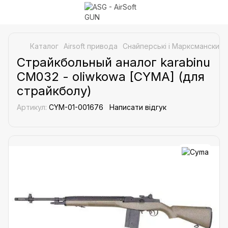
Каталог
Airsoft привода
Снайперські і Марксманские 
Страйкбольный аналог karabinu
CM032 - oliwkowa [CYMA] (для
страйкболу)
Артикул:
CYM-01-001676
Написати відгук