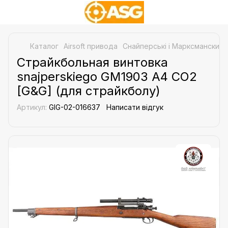
Каталог
Airsoft привода
Снайперські і Марксманские 
Страйкбольная винтовка
snajperskiego GM1903 A4 CO2
[G&G] (для страйкболу)
Артикул:
GIG-02-016637
Написати відгук