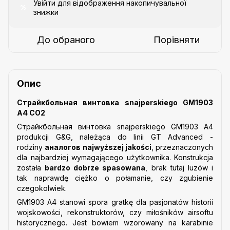
Увійти
для відображення накопичувальної
%
знижки
До обраного
Порівняти
Опис
Страйкбольная винтовка snajperskiego GM1903
A4 CO2
Страйкбольная винтовка snajperskiego GM1903 A4
produkcji G&G, należąca do linii GT Advanced -
rodziny
аналогов najwyższej jakości
, przeznaczonych
dla najbardziej wymagającego użytkownika. Konstrukcja
została
bardzo dobrze spasowana
, brak tutaj luzów i
tak naprawdę ciężko o połamanie, czy zgubienie
czegokolwiek.
GM1903 A4 stanowi spora gratkę dla pasjonatów historii
wojskowości, rekonstruktorów, czy miłośników airsoftu
historycznego. Jest bowiem wzorowany na karabinie