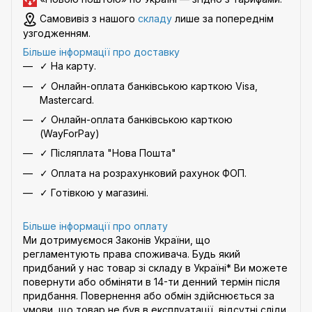
Самовивіз з нашого
складу
лише за попереднім
узгодженням.
Більше інформації про доставку
✓ На карту.
✓ Онлайн-оплата банківською карткою Visa,
Mastercard.
✓ Онлайн-оплата банківською карткою
(WayForPay)
✓ Післяплата "Нова Пошта"
✓ Оплата на розрахунковий рахунок ФОП.
✓ Готівкою у магазині.
Більше інформації про оплату
Ми дотримуємося Законів України, що
регламентують права споживача. Будь який
придбаний у нас товар зі складу в Україні* Ви можете
повернути або обміняти в 14-ти денний термін після
придбання. Повернення або обмін здійснюється за
умови, що товар не був в експлуатації, відсутні сліди