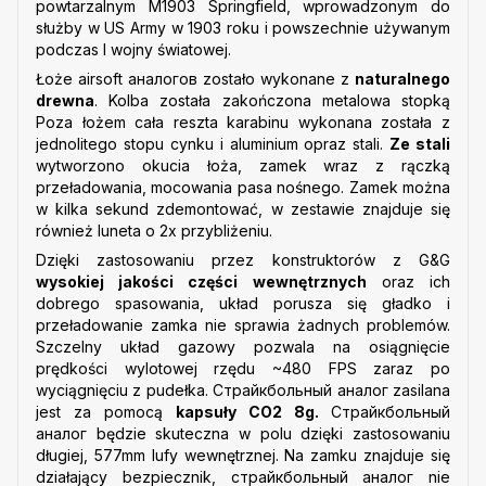
powtarzalnym M1903 Springfield, wprowadzonym do
służby w US Army w 1903 roku i powszechnie używanym
podczas I wojny światowej.
Łoże airsoft аналогов zostało wykonane z
naturalnego
drewna
. Kolba została zakończona metalowa stopką
Poza łożem cała reszta karabinu wykonana została z
jednolitego stopu cynku i aluminium opraz stali.
Ze stali
wytworzono okucia łoża, zamek wraz z rączką
przeładowania, mocowania pasa nośnego. Zamek można
w kilka sekund zdemontować, w zestawie znajduje się
również luneta o 2x przybliżeniu.
Dzięki zastosowaniu przez konstruktorów z G&G
wysokiej jakości części wewnętrznych
oraz ich
dobrego spasowania, układ porusza się gładko i
przeładowanie zamka nie sprawia żadnych problemów.
Szczelny układ gazowy pozwala na osiągnięcie
prędkości wylotowej rzędu ~480 FPS zaraz po
wyciągnięciu z pudełka. Страйкбольный аналог zasilana
jest za pomocą
kapsuły CO2 8g.
Страйкбольный
аналог będzie skuteczna w polu dzięki zastosowaniu
długiej, 577mm lufy wewnętrznej. Na zamku znajduje się
działający bezpiecznik, cтрайкбольный аналог nie