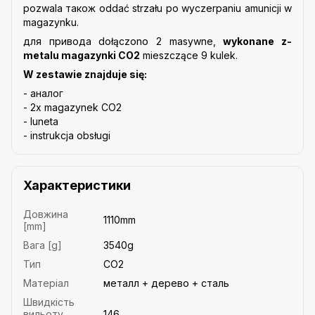
pozwala також oddać strzału po wyczerpaniu amunicji w
magazynku.
для привода dołączono 2 masywne,
wykonane z-
metalu magazynki CO2
mieszczące 9 kulek.
W zestawie znajduje się:
- аналог
- 2x magazynek CO2
- luneta
- instrukcja obsługi
Характеристики
Довжина
1110mm
[mm]
Вага [g]
3540g
Тип
СО2
Матеріал
металл + дерево + сталь
Швидкість
вильоту
146