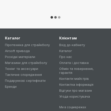
Каталог
Клієнтам
Піротехніка для страйкболу
Вхід до кабінету
Airsoft привода
Каталог
Розхідні матеріали
Про нас
Магазини для страйкболу
Оплата і доставка
Тюнінг та аксесуари
Обмін та повернення,
гарантія
Тактичне спорядження
Контакти майстрів
Подарункові сертифікати
Контактна інформація
Бренди
Відгуки про магазин
Угода користувача
Ми в соцмережах