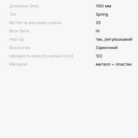
Довжина [mm]
1150 мм
Тип
Spring
Місткість магазину кульок
25
Blow Back
Ні
Hop-Up
так, регульований
Вид вогню
Одиночний
Швидкість вильоту кульки [m/s]
122
Матеріал
металл + пластик