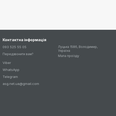
Контактна інформація
093 525 55 05
Луцька 158б, Володимир,
Україна
Передзвонити вам?
Мапа проїзду
Viber
WhatsApp
Telegram
asg.net.ua@gmail.com