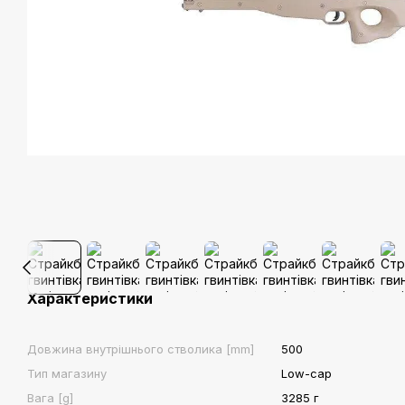
Характеристики
Довжина внутрішнього стволика [mm]
500
Тип магазину
Low-cap
Вага [g]
3285 г