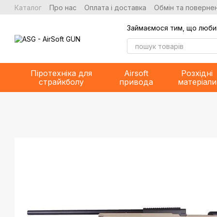
Перейти до основного контенту
Каталог
Про нас
Оплата і доставка
Обмін та повернен
Займаємося тим, що люби
Піротехніка для
Airsoft
Розхідні
страйкболу
привода
матеріали