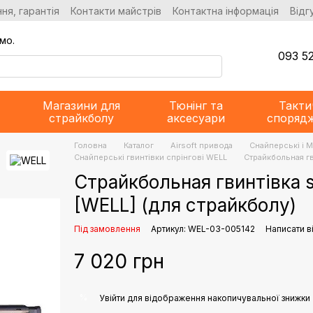
ня, гарантія
Контакти майстрів
Контактна інформація
Відг
мо.
093 52
Магазини для
Тюнінг та
Такти
страйкболу
аксесуари
споряд
Головна
Каталог
Airsoft привода
Снайперські і 
Снайперські гвинтівки спрінгові WELL
Страйкбольная гви
Страйкбольная гвинтівка sn
[WELL] (для страйкболу)
Під замовлення
Артикул: WEL-03-005142
Написати в
7 020 грн
%
Увійти
для відображення накопичувальної знижки