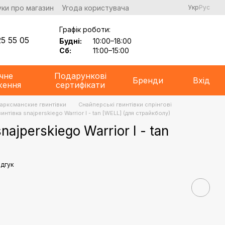
уки про магазин
Угода користувача
Укр
Рус
Графік роботи:
5 55 05
Будні:
10:00–18:00
Сб:
11:00–15:00
чне
Подарункові
Бренди
Вхід
ження
сертифікати
Марксманские гвинтівки
Снайперські гвинтівки спрінгові
нтівка snajperskiego Warrior I - tan [WELL] (для страйкболу)
ajperskiego Warrior I - tan
ідгук