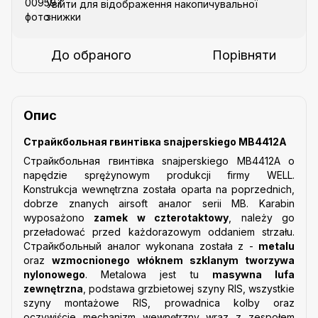
Увійти
для відображення накопичувальної
%
знижки
До обраного
Порівняти
Опис
Страйкбольная гвинтівка snajperskiego MB4412A
Страйкбольная гвинтівка snajperskiego MB4412A o
napędzie sprężynowym produkcji firmy WELL.
Konstrukcja wewnętrzna została oparta na poprzednich,
dobrze znanych airsoft аналог serii MB. Karabin
wyposażono
zamek w czterotaktowy
, należy go
przeładować przed każdorazowym oddaniem strzału.
Страйкбольный аналог wykonana została z -
metalu
oraz
wzmocnionego włóknem szklanym tworzywa
nylonowego
. Metalowa jest tu
masywna lufa
zewnętrzna
, podstawa grzbietowej szyny RIS, wszystkie
szyny montażowe RIS, prowadnica kolby oraz
oczywiście mechanizm wewnętrzny wraz z zespołem