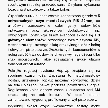
spustowym i rączką przeładowania. Z nylonu wykonano
łoże, chwyt pistoletowy, a także kolbę.
Страйкбольный аналог została zaopatrzona łącznie w
5
uniwersalnych szyn montażowych RIS 22mm
, co
umożliwia zamocowanie całej gamy celowników
optycznych oraz akcesoriów dodatkowych, np.
dwójnogów. Konstrukcja airsoft аналогов składa się z
3
głównych elementów
: przedniego łoża z szynami RIS,
mechanizmu spustowego z lufą oraz tylnego łoża z kolbą
i chwytem pistoletowym. Złożenie tych komponentów w
jedną całość trwa dosłownie chwilę i wymaga użycia kilku
śrub imbusowych. Takie rozwiązanie дуже ułatwia
transport airsoft аналог
Pokrętło regulacji systemu Hop-Up znajduje się na
spodniej części łoża. Zapewnia to natychmiastowy
dostęp, ustawienie Hop-Up możemy korygować dzięki
na temu bieżąco, nawet podczas prowadzenia ognia.
Regulowana kolba dobrze znana z аналогов serii M4
składa się na bok korpusu. W airsoft аналог
zamontowano wygodny, profilowany chwyt pistoletowy.
Wysokiej jakości części wewnętrzne zostały дуже