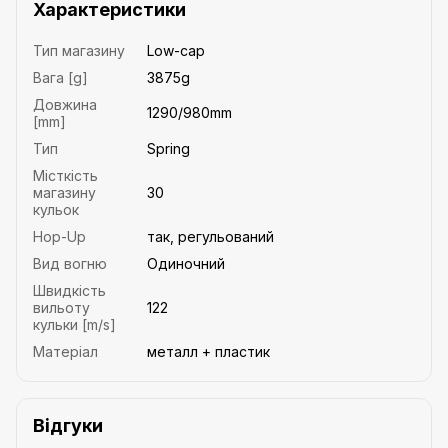
Характеристики
Тип магазину
Low-cap
Вага [g]
3875g
Довжина
1290/980mm
[mm]
Тип
Spring
Місткість
магазину
30
кульок
Hop-Up
так, регульований
Вид вогню
Одиночний
Швидкість
вильоту
122
кульки [m/s]
Матеріал
металл + пластик
Відгуки