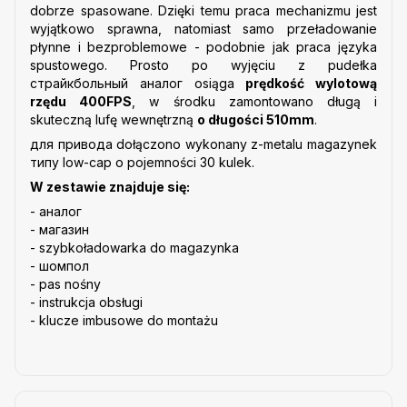
dobrze spasowane. Dzięki temu praca mechanizmu jest
wyjątkowo sprawna, natomiast samo przeładowanie
płynne i bezproblemowe - podobnie jak praca języka
spustowego. Prosto po wyjęciu z pudełka
cтрайкбольный аналог osiąga
prędkość wylotową
rzędu 400FPS
, w środku zamontowano długą i
skuteczną lufę wewnętrzną
o długości 510mm
.
для привода dołączono wykonany z-metalu magazynek
типу low-cap o pojemności 30 kulek.
W zestawie znajduje się:
- аналог
- магазин
- szybkoładowarka do magazynka
- шомпол
- pas nośny
- instrukcja obsługi
- klucze imbusowe do montażu