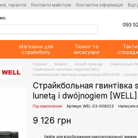
ня, гарантія
Контакти майстрів
Контактна інформація
Відг
мо.
093 52
Магазини для
Тюнінг та
Такти
страйкболу
аксесуари
споряд
Головна
Каталог
Airsoft привода
Снайперські і 
Снайперські гвинтівки спрінгові WELL
Страйкбольная гвинтівка snajperskiego MB4407D - z lunetą 
Страйкбольная гвинтівка 
lunetą i dwójnogiem [WELL
Під замовлення
Артикул: WEL-03-006023
Написати в
9 126 грн
%
Увійти
для відображення накопичувальної знижки