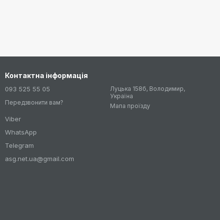
Контактна інформація
093 525 55 05
Луцька 158б, Володимир,
Україна
Передзвонити вам?
Мапа проїзду
Viber
WhatsApp
Telegram
asg.net.ua@gmail.com