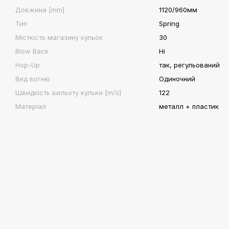
Довжина [mm]
1120/960мм
Тип
Spring
Місткість магазину кульок
30
Blow Back
Ні
Hop-Up
так, регульований
Вид вогню
Одиночний
Швидкість вильоту кульки [m/s]
122
Матеріал
металл + пластик