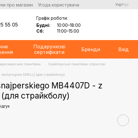
уки про магазин
Угода користувача
Укр
Рус
Графік роботи:
5 55 05
Будні:
10:00–18:00
Сб:
11:00–15:00
чне
Подарункові
Бренди
Вхід
ження
сертифікати
Марксманские гвинтівки
Снайперські гвинтівки спрінгові
i dwójnogiem [WELL] (для страйкболу)
snajperskiego MB4407D - z
] (для страйкболу)
ідгук