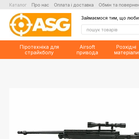
Перейти до основного контенту
Каталог
Про нас
Оплата і доставка
Обмін та повернен
Займаємося тим, що люби
Піротехніка для
Airsoft
Розхідні
страйкболу
привода
матеріали