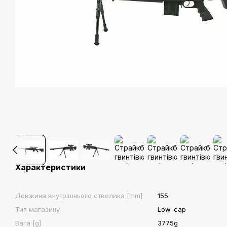
Характеристики
Довжина внутрішнього стволика [mm]
155
Тип магазину
Low-cap
Вага [g]
3775g