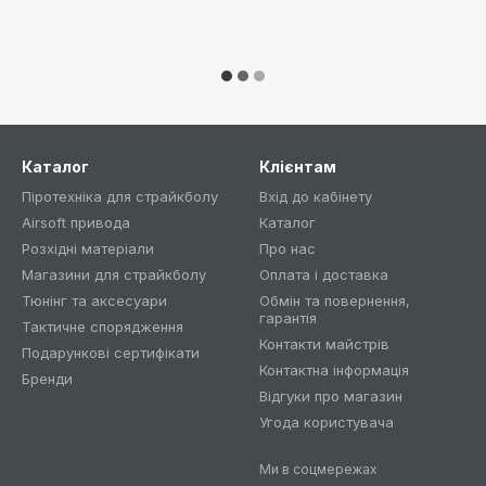
Каталог
Клієнтам
Піротехніка для страйкболу
Вхід до кабінету
Airsoft привода
Каталог
Розхідні матеріали
Про нас
Магазини для страйкболу
Оплата і доставка
Тюнінг та аксесуари
Обмін та повернення,
гарантія
Тактичне спорядження
Контакти майстрів
Подарункові сертифікати
Контактна інформація
Бренди
Відгуки про магазин
Угода користувача
Ми в соцмережах