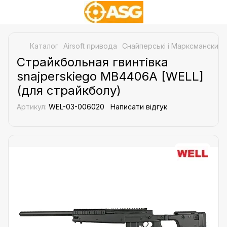
Каталог
Airsoft привода
Снайперські і Марксманские 
Страйкбольная гвинтівка
snajperskiego MB4406A [WELL]
(для страйкболу)
Артикул:
WEL-03-006020
Написати відгук