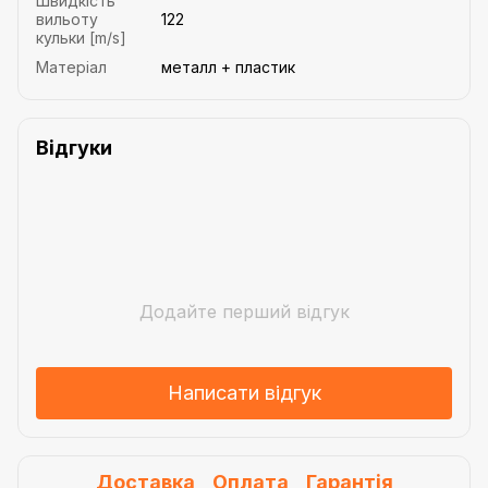
Швидкість
вильоту
122
кульки [m/s]
Матеріал
металл + пластик
Відгуки
Додайте перший відгук
Написати відгук
Доставка
Оплата
Гарантія