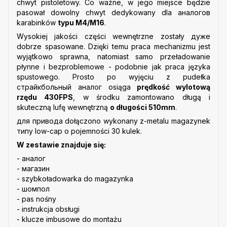
chwyt pistoletowy. Co ważne, w jego miejsce będzie
pasował dowolny chwyt dedykowany dla аналогов
karabinków
typu M4/M16
.
Wysokiej jakości części wewnętrzne zostały дуже
dobrze spasowane. Dzięki temu praca mechanizmu jest
wyjątkowo sprawna, natomiast samo przeładowanie
płynne i bezproblemowe - podobnie jak praca języka
spustowego. Prosto po wyjęciu z pudełka
cтрайкбольный аналог osiąga
prędkość wylotową
rzędu 430FPS
, w środku zamontowano długą i
skuteczną lufę wewnętrzną
o długości 510mm
.
для привода dołączono wykonany z-metalu magazynek
типу low-cap o pojemności 30 kulek.
W zestawie znajduje się:
- аналог
- магазин
- szybkoładowarka do magazynka
- шомпол
- pas nośny
- instrukcja obsługi
- klucze imbusowe do montażu