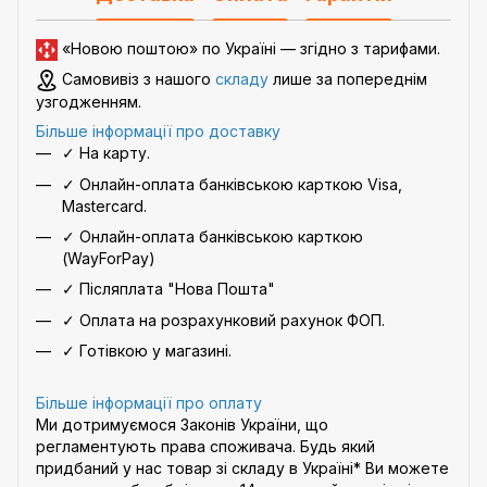
«Новою поштою» по Україні — згідно з
тарифами
.
Самовивіз з нашого
складу
лише за попереднім
узгодженням.
Більше інформації про доставку
✓ На карту.
✓ Онлайн-оплата банківською карткою Visa,
Mastercard.
✓ Онлайн-оплата банківською карткою
(WayForPay)
✓ Післяплата "Нова Пошта"
✓ Оплата на розрахунковий рахунок ФОП.
✓ Готівкою у магазині.
Більше інформації про оплату
Ми дотримуємося Законів України, що
регламентують права споживача. Будь який
придбаний у нас товар зі складу в Україні* Ви можете