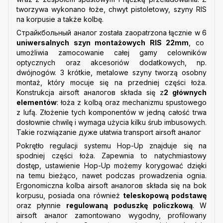
tworzywa wykonano łoże, chwyt pistoletowy, szyny RIS
na korpusie a także kolbę.
Страйкбольный аналог została zaopatrzona łącznie w 6
uniwersalnych szyn montażowych RIS 22mm
, co
umożliwia zamocowanie całej gamy celowników
optycznych oraz akcesoriów dodatkowych, np.
dwójnogów. 3 krótkie, metalowe szyny tworzą osobny
montaż, który mocuje się na przedniej części łoża.
Konstrukcja airsoft аналогов składa się z
2 głównych
elementów
: łoża z kolbą oraz mechanizmu spustowego
z lufą. Złożenie tych komponentów w jedną całość trwa
dosłownie chwilę i wymaga użycia kilku śrub imbusowych.
Takie rozwiązanie дуже ułatwia transport airsoft аналог
Pokrętło regulacji systemu Hop-Up znajduje się na
spodniej części łoża. Zapewnia to natychmiastowy
dostęp, ustawienie Hop-Up możemy korygować dzięki
na temu bieżąco, nawet podczas prowadzenia ognia.
Ergonomiczna kolba airsoft аналогов składa się na bok
korpusu, posiada ona również
teleskopową podstawę
oraz płynnie
regulowaną poduszkę policzkową
. W
airsoft аналог zamontowano wygodny, profilowany