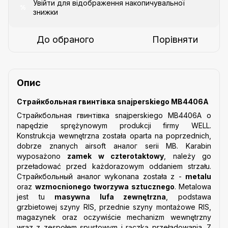
Увійти
для відображення накопичувальної
%
знижки
До обраного
Порівняти
Опис
Страйкбольная гвинтівка snajperskiego MB4406A
Страйкбольная гвинтівка snajperskiego MB4406A o
napędzie sprężynowym produkcji firmy WELL.
Konstrukcja wewnętrzna została oparta na poprzednich,
dobrze znanych airsoft аналог serii MB. Karabin
wyposażono
zamek w czterotaktowy
, należy go
przeładować przed każdorazowym oddaniem strzału.
Страйкбольный аналог wykonana została z -
metalu
oraz
wzmocnionego tworzywa sztucznego
. Metalowa
jest tu
masywna lufa zewnętrzna
, podstawa
grzbietowej szyny RIS, przednie szyny montażowe RIS,
magazynek oraz oczywiście mechanizm wewnętrzny
wraz z zespołem spustowym i rączką przeładowania. Z