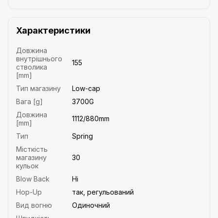
Характеристики
Довжина
внутрішнього
155
стволика
[mm]
Тип магазину
Low-cap
Вага [g]
3700G
Довжина
1112/880mm
[mm]
Тип
Spring
Місткість
магазину
30
кульок
Blow Back
Ні
Hop-Up
так, регульований
Вид вогню
Одиночний