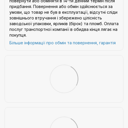
повернути або обміняти в 14-ти денний термін після
придбання. Повернення або обмін здійснюється за
умови, що товар не був в експлуатації, відсутні сліди
зовнішнього втручання і збережено цілісність
заводської упаковки, ярликів (бірок) та пломб. Оплата
послуг транспортної компанії в обидва кінця лягає на
покупця.
Більше інформації про обмін та повернення, гарантія